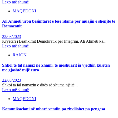
Lexo më shumë
MAQEDONI
Ali Ahmeti uron besimtarët e fesë islame për muajin e shenjtë të
Ramazanit
22/03/2023
Kryetari i Bashkimit Demokratik për Integrim, Ali Ahmeti ka...
Lexo më shumë
RAJON
Shkoi të fal namaz në xhami, të moshuarit ia vjedhin kuletën
me gjashtë mijë euro
22/03/2023
Shkoi ta fal namazin e ditës së xhuma njëjtë...
Lexo më shumë
MAQEDONI
Komunikacioni në mbarë vendin po zhvillohet pa pengesa