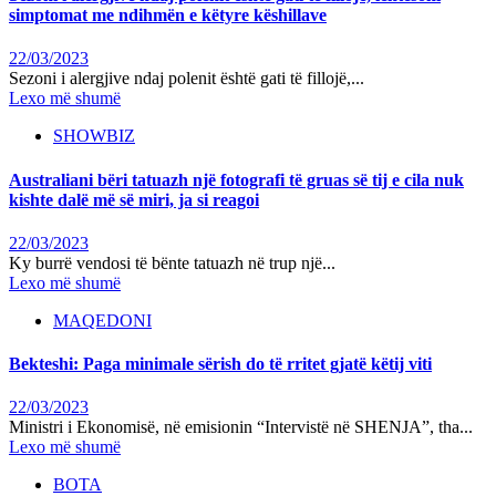
simptomat me ndihmën e këtyre këshillave
22/03/2023
Sezoni i alergjive ndaj polenit është gati të fillojë,...
Lexo më shumë
SHOWBIZ
Australiani bëri tatuazh një fotografi të gruas së tij e cila nuk
kishte dalë më së miri, ja si reagoi
22/03/2023
Ky burrë vendosi të bënte tatuazh në trup një...
Lexo më shumë
MAQEDONI
Bekteshi: Paga minimale sërish do të rritet gjatë këtij viti
22/03/2023
Ministri i Ekonomisë, në emisionin “Intervistë në SHENJA”, tha...
Lexo më shumë
BOTA