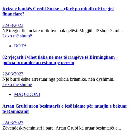
Kriza e bankës Credit Suisse – çfarë po ndodh në tregjet
financiare?
22/03/2023
Në tregjet financiare u rikthye pak qetësi. Megjithatë shqetësimi...
Lexo më shumë
BOTA
82-vjeçarit i vihet flaka në mes të rrugëve të Birmingham –
policia britanike arreston një person
22/03/2023
Një burrë është arrestuar nga policia britanike, nën dyshimin...
Lexo më shumë
MAQEDONI
Artan Grubi uron besimtarët e fesë islame për muajin e bekuar
të Ramazanit
22/03/2023
Zëvendëskryeministri i parë, Artan Grubi ka uruar besimtarët e...