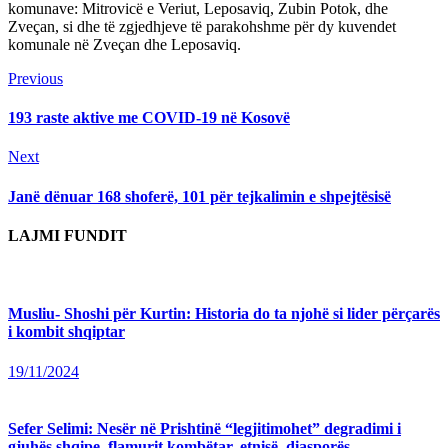
komunave: Mitrovicë e Veriut, Leposaviq, Zubin Potok, dhe
Zveçan, si dhe të zgjedhjeve të parakohshme për dy kuvendet
komunale në Zveçan dhe Leposaviq.
Continue
Previous
Previous
post:
Reading
193 raste aktive me COVID-19 në Kosovë
Next
Next
post:
Janë dënuar 168 shoferë, 101 për tejkalimin e shpejtësisë
LAJMI FUNDIT
Musliu- Shoshi për Kurtin: Historia do ta njohë si lider përçarës
i kombit shqiptar
19/11/2024
Sefer Selimi: Nesër në Prishtinë “legjitimohet” degradimi i
gjuhës shqipe, flamurit kombëtar, etnisë, diasporës