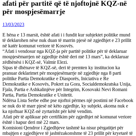
afati për partitë që të njoftojnë KQZ-në
për mospjesëmarrje
13/03/2023
E hëna e 13 marsit, është afati i i fundit kur subjektet politike mund
të deklarohen nëse nuk duan të marrin pjesë në zgjedhjet e 23 prillit
në katër komunat veriore të Kosovës.
“Afati i vendosur nga KQZ-ja për partitë politike për të deklaruar
mospjesëmarrjen në zgjedhje është deri më 13 mars”, ka deklaruar
zëdhënësi i KQZ-së, Valmir Elezi.
Sipas të dhënave të KQZ-së, deri të premten ky institucion ka
pranuar deklarimet për mospjesëmarrje në zgjedhje nga 8 parti
politike Partia Demokratike e Diasporës, Iniciativa e Re
Demokratike e Kosovës, Pokret za Gora, Socialdemokratska Unija,
Fjala, Partia e Ashkalinjëve për Integrim, Kosovaki Nevi Romani
Partia, Partia Demokratike e Unitetit.
Ndërsa Lista Serbe edhe pse njoftoi përmes një postimi në Facebook
se nuk do të marr pjesë në këto zgjedhje, ky subjekt, akoma nuk e
ka njoftuar KQZ-në zyrtarisht për këtë vendim.
Afati për të aplikuar për certifikim për zgjedhjet në komunat veriore
është i hapur deri më 22 mars.
Komisioni Qendror i Zgjedhjeve tashmë ka nisur përgatitjet për
mbajtjen e zgjedhjeve të jashtëzakonshme të 23 prillit për kryetarë të