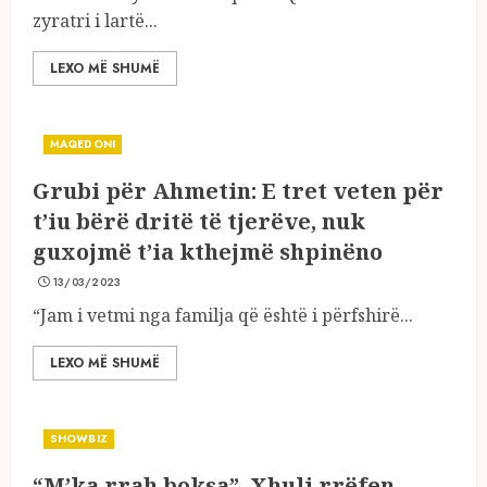
zyratri i lartë...
LEXO MË SHUMË
MAQEDONI
Grubi për Ahmetin: E tret veten për
t’iu bërë dritë të tjerëve, nuk
guxojmë t’ia kthejmë shpinëno
13/03/2023
“Jam i vetmi nga familja që është i përfshirë...
LEXO MË SHUMË
SHOWBIZ
“M’ka rrah boksa”, Xhuli rrëfen