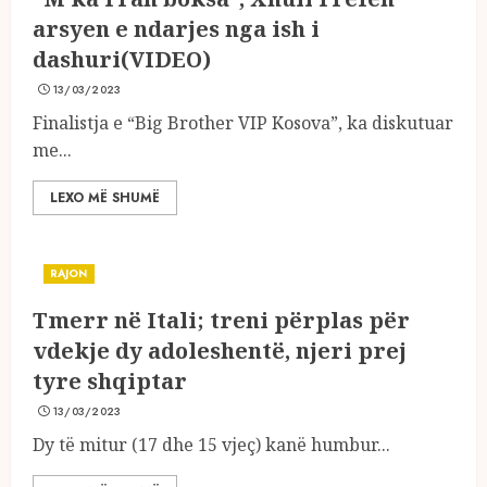
arsyen e ndarjes nga ish i
dashuri(VIDEO)
13/03/2023
Finalistja e “Big Brother VIP Kosova”, ka diskutuar
me...
LEXO MË SHUMË
RAJON
Tmerr në Itali; treni përplas për
vdekje dy adoleshentë, njeri prej
tyre shqiptar
13/03/2023
Dy të mitur (17 dhe 15 vjeç) kanë humbur...