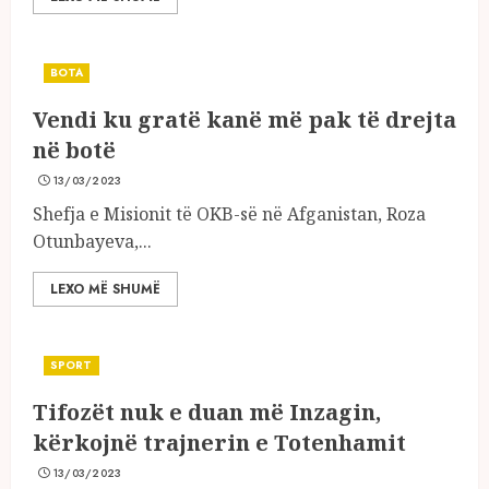
BOTA
Vendi ku gratë kanë më pak të drejta
në botë
13/03/2023
Shefja e Misionit të OKB-së në Afganistan, Roza
Otunbayeva,...
LEXO MË SHUMË
SPORT
Tifozët nuk e duan më Inzagin,
kërkojnë trajnerin e Totenhamit
13/03/2023