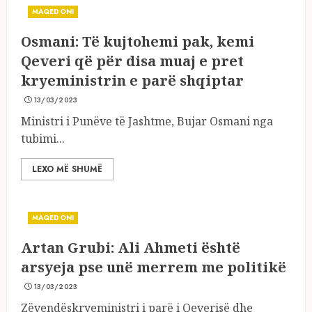
MAQEDONI
Osmani: Të kujtohemi pak, kemi
Qeveri që për disa muaj e pret
kryeministrin e parë shqiptar
13/03/2023
Ministri i Punëve të Jashtme, Bujar Osmani nga
tubimi...
LEXO MË SHUMË
MAQEDONI
Artan Grubi: Ali Ahmeti është
arsyeja pse unë merrem me politikë
13/03/2023
Zëvendëskryeministri i parë i Qeverisë dhe