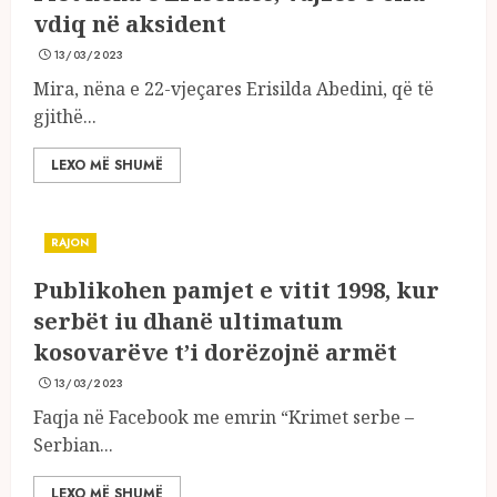
vdiq në aksident
13/03/2023
Mira, nëna e 22-vjeçares Erisilda Abedini, që të
gjithë...
LEXO MË SHUMË
RAJON
Publikohen pamjet e vitit 1998, kur
serbët iu dhanë ultimatum
kosovarëve t’i dorëzojnë armët
13/03/2023
Faqja në Facebook me emrin “Krimet serbe –
Serbian...
LEXO MË SHUMË