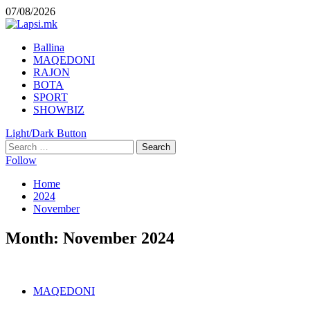
Skip
07/08/2026
to
content
Primary
Ballina
Menu
MAQEDONI
RAJON
BOTA
SPORT
SHOWBIZ
Light/Dark Button
Search
for:
Follow
Home
2024
November
Month:
November 2024
MAQEDONI