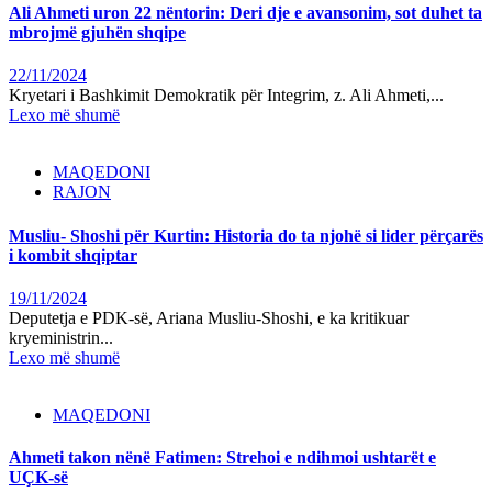
Ali Ahmeti uron 22 nëntorin: Deri dje e avansonim, sot duhet ta
mbrojmë gjuhën shqipe
22/11/2024
Kryetari i Bashkimit Demokratik për Integrim, z. Ali Ahmeti,...
Lexo më shumë
MAQEDONI
RAJON
Musliu- Shoshi për Kurtin: Historia do ta njohë si lider përçarës
i kombit shqiptar
19/11/2024
Deputetja e PDK-së, Ariana Musliu-Shoshi, e ka kritikuar
kryeministrin...
Lexo më shumë
MAQEDONI
Ahmeti takon nënë Fatimen: Strehoi e ndihmoi ushtarët e
UÇK-së