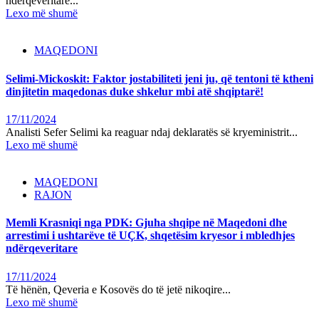
ndërqeveritare...
Lexo më shumë
MAQEDONI
Selimi-Mickoskit: Faktor jostabiliteti jeni ju, që tentoni të ktheni
dinjitetin maqedonas duke shkelur mbi atë shqiptarë!
17/11/2024
Analisti Sefer Selimi ka reaguar ndaj deklaratës së kryeministrit...
Lexo më shumë
MAQEDONI
RAJON
Memli Krasniqi nga PDK: Gjuha shqipe në Maqedoni dhe
arrestimi i ushtarëve të UÇK, shqetësim kryesor i mbledhjes
ndërqeveritare
17/11/2024
Të hënën, Qeveria e Kosovës do të jetë nikoqire...
Lexo më shumë