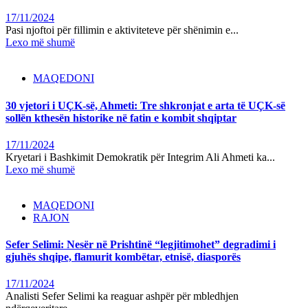
17/11/2024
Pasi njoftoi për fillimin e aktiviteteve për shënimin e...
Lexo më shumë
MAQEDONI
30 vjetori i UÇK-së, Ahmeti: Tre shkronjat e arta të UÇK-së
sollën kthesën historike në fatin e kombit shqiptar
17/11/2024
Kryetari i Bashkimit Demokratik për Integrim Ali Ahmeti ka...
Lexo më shumë
MAQEDONI
RAJON
Sefer Selimi: Nesër në Prishtinë “legjitimohet” degradimi i
gjuhës shqipe, flamurit kombëtar, etnisë, diasporës
17/11/2024
Analisti Sefer Selimi ka reaguar ashpër për mbledhjen