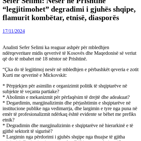
Sefer Selimi: Nesër në Prishtinë
“legjitimohet” degradimi i gjuhës shqipe,
flamurit kombëtar, etnisë, diasporës
17/11/2024
Analisti Sefer Selimi ka reaguar ashpër për mbledhjen
ndërqeveritare midis qeverivë të Kosovës dhe Maqedonisë së veriut
që do të mbahet më 18 nëntor në Prishtinë.
“Çka do të legjitimoj nesër në mbledhjen e përbashkët qeveria e zotit
Kurti me qeverinë e Mickovskit:
* Përpjekjen për asimilin e organizimit politik të shqiptarëve në
subjekte të veçanta partiake?
* Abolimin e mekanizmit për përfaqësim të drejtë dhe adeakuat?
* Degardimin, margjinalizimin dhe përjashtimin e shqiptarëve në
institucione publike nga vedimarrja, dhe largimin e tyre nga puna në
emër të profesionalizmit ndërkaq është evidente se bëhet me prefiks
etnik?
* Degradimin dhe margjinalizimin e shqiptarëve në hierarkinë e të
gjithë sektorit të sigurisë?
* Largimin nga përdorimi i gjuhës shqipe nga thuajse të gjitha