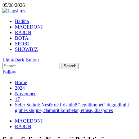
Skip
05/08/2026
to
content
Primary
Ballina
Menu
MAQEDONI
RAJON
BOTA
SPORT
SHOWBIZ
Light/Dark Button
Search
for:
Follow
Home
2024
November
17
Sefer Selimi: Nesër në Prishtinë “legjitimohet” degradimi i
gjuhës shqipe, flamurit kombëtar, etnisë, diasporës
MAQEDONI
RAJON