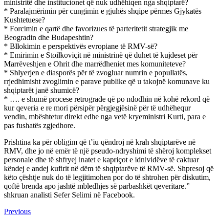
ministritë dhe institucionet që nuk udhëhiqen nga shqiptarë?
* Paralajmërimin për cungimin e gjuhës shqipe përmes Gjykatës
Kushtetuese?
* Forcimin e qartë dhe favorizues të parteritetit strategjik me
Beogradin dhe Budapeshtin?
* Bllokimin e perspektivës evropiane të RMV-së?
* Emirimin e Stoilkoviçit në ministrinë që duhet të kujdeset për
Marrëveshjen e Ohrit dhe marrëdheniet mes komuniteteve?
* Shlyerjen e diasporës për të zvogluar numrin e popullatës,
rrjedhimisht zvoglimin e parave publike që u takojnë komunave ku
shqiptarët janë shumicë?
* …. e shumë procese retrograde që po ndodhin në kohë rekord që
kur qeveria e re mori përsipër përgjegjësinë për të udhëhequr
vendin, mbështetur direkt edhe nga vetë kryeministri Kurti, para e
pas fushatës zgjedhore.
Prishtina ka për obligim që t’iu qëndroj në krah shqiptarëve në
RMV, dhe jo në emër të një pseudo-ndryshimi të shëroj komplekset
personale dhe të shfryej inatet e kapriçot e idnividëve të caktuar
këndej e andej kufirit në dëm të shqiptarëve të RMV-së. Shpresoj që
këto çështje nuk do të legjitimohen por do të shtrohen për diskutim,
qoftë brenda apo jashtë mbledhjes së parbashkët qeveritare.”
shkruan analisti Sefer Selimi në Facebook.
Continue
Previous
Previous