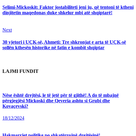
post:
Reading
Selimi-Mickoskit: Faktor jostabiliteti jeni ju, që tentoni të ktheni
dinjitetin maqedonas duke shkelur mbi atë shqiptarë!
Next
Next
post:
30 vjetori i UÇK-së, Ahmeti: Tre shkronjat e arta të UÇK-së
sollën kthesën historike në fatin e kombit shqiptar
LAJMI FUNDIT
Nëse është drejtësi, le të jetë për të gjithë! A do të mbajnë
përgjegjësi Mickoski dhe Qeveria ashtu si Grubi dhe
Kovaçevski?
18/12/2024
Hakmarrjet politike po shkatërrojnë drejtësinë!