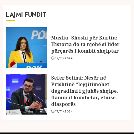
LAJMI FUNDIT
Musliu- Shoshi për Kurtin:
Historia do ta njohë si lider
përçarës i kombit shqiptar
19/11/2024
Sefer Selimi: Nesër në
Prishtinë “legjitimohet”
degradimi i gjuhës shqipe,
flamurit kombëtar, etnisë,
diasporës
17/11/2024