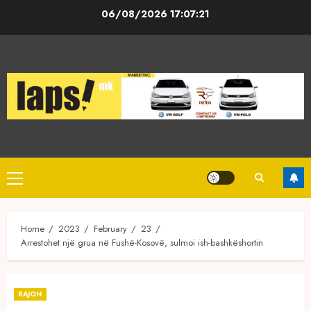
Skip
06/08/2026
17:07:21
to
content
Primary
Menu
Home
2023
February
23
Arrestohet një grua në Fushë-Kosovë, sulmoi ish-bashkëshortin
RAJON