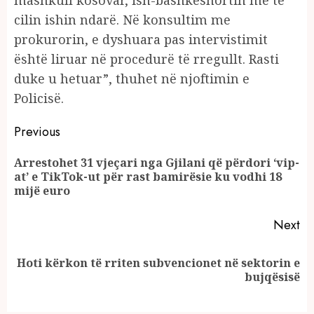
cilin ishin ndarë. Në konsultim me
prokurorin, e dyshuara pas intervistimit
është liruar në procedurë të rregullt. Rasti
duke u hetuar”, thuhet në njoftimin e
Policisë.
Continue
Previous
Reading
Arrestohet 31 vjeçari nga Gjilani që përdori ‘vip-
Pr
at’ e TikTok-ut për rast bamirësie ku vodhi 18
po
mijë euro
Next
Hoti kërkon të rriten subvencionet në sektorin e
Next
bujqësisë
post: