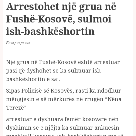
Arrestohet një grua në
Fushë-Kosovë, sulmoi
ish-bashkëshortin
23/02/2023
Një grua në Fushë-Kosovë është arrestuar
pasi që dyshohet se ka sulmuar ish-
bashkëshortin e saj.
Sipas Policisë së Kosovës, rasti ka ndodhur
mëngjesin e së mërkurës në rrugën “Nëna
Terezë”.
arrestuar e dyshuara femër kosovare nën
dyshimin se e njëjta ka sulmuar ankuesin
mashkull kosovar, ish-bashkëshortin me të