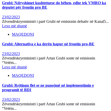
Grubi: Ndryshimet kushtetuese do bëhen, edhe tek VMRO ka
deputet për frontin pro BE
23/02/2023
Zëvendëskryeministri i parë Grubi në emisionin debativ në Kanal5...
Lexo më shumë
MAQEDONI
Grubi: Alternativa e ka derën hapur në frontin pro-BE
23/02/2023
Zëvendëskryeministri i parë Artan Grubi sonte në emisionin
“Vetëm...
Lexo më shumë
MAQEDONI
Grubi: Rejtingu flet se ne punojmë në implementimin e
programit të BDI
23/02/2023
Zëvendëskryeministri i parë Artan Grubi sonte në emisionin
“Vetëm...