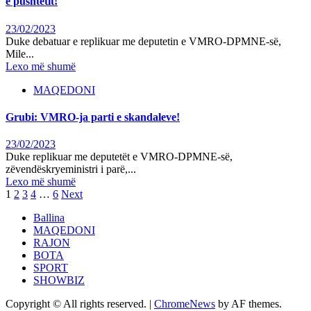
e pushtetit!
23/02/2023
Duke debatuar e replikuar me deputetin e VMRO-DPMNE-së,
Mile...
Lexo më shumë
MAQEDONI
Grubi: VMRO-ja parti e skandaleve!
23/02/2023
Duke replikuar me deputetët e VMRO-DPMNE-së,
zëvendëskryeministri i parë,...
Lexo më shumë
Posts
1
2
3
4
…
6
Next
pagination
Ballina
MAQEDONI
RAJON
BOTA
SPORT
SHOWBIZ
Copyright © All rights reserved.
|
ChromeNews
by AF themes.