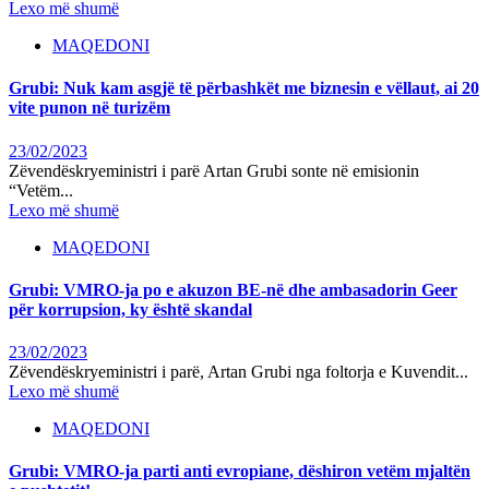
Lexo më shumë
MAQEDONI
Grubi: Nuk kam asgjë të përbashkët me biznesin e vëllaut, ai 20
vite punon në turizëm
23/02/2023
Zëvendëskryeministri i parë Artan Grubi sonte në emisionin
“Vetëm...
Lexo më shumë
MAQEDONI
Grubi: VMRO-ja po e akuzon BE-në dhe ambasadorin Geer
për korrupsion, ky është skandal
23/02/2023
Zëvendëskryeministri i parë, Artan Grubi nga foltorja e Kuvendit...
Lexo më shumë
MAQEDONI
Grubi: VMRO-ja parti anti evropiane, dëshiron vetëm mjaltën