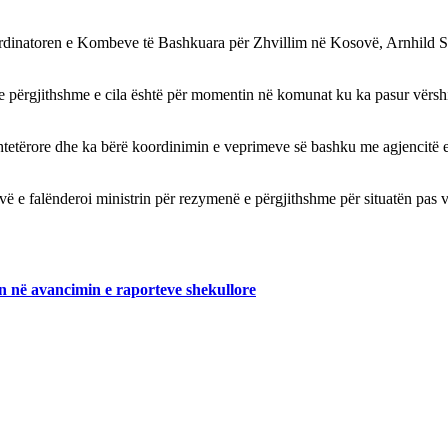
ordinatoren e Kombeve të Bashkuara për Zhvillim në Kosovë, Arnhild S
n e përgjithshme e cila është për momentin në komunat ku ka pasur vër
htetërore dhe ka bërë koordinimin e veprimeve së bashku me agjencitë ek
 e falënderoi ministrin për rezymenë e përgjithshme për situatën pas 
 në avancimin e raporteve shekullore