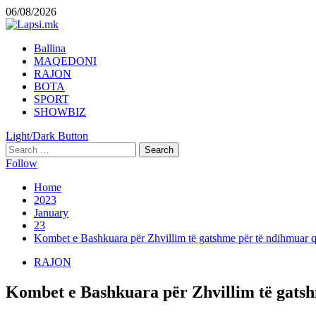
Skip
06/08/2026
to
content
Primary
Ballina
Menu
MAQEDONI
RAJON
BOTA
SPORT
SHOWBIZ
Light/Dark Button
Search
for:
Follow
Home
2023
January
23
Kombet e Bashkuara për Zhvillim të gatshme për të ndihmuar q
RAJON
Kombet e Bashkuara për Zhvillim të gatsh