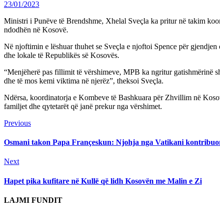
23/01/2023
Ministri i Punëve të Brendshme, Xhelal Sveçla ka pritur në takim ko
ndodhën në Kosovë.
Në njoftimin e lëshuar thuhet se Sveçla e njoftoi Spence për gjendje
dhe lokale të Republikës së Kosovës.
“Menjëherë pas fillimit të vërshimeve, MPB ka ngritur gatishmërinë s
dhe të mos kemi viktima në njerëz”, theksoi Sveçla.
Ndërsa, koordinatorja e Kombeve të Bashkuara për Zhvillim në Kosovë
familjet dhe qytetarët që janë prekur nga vërshimet.
Continue
Previous
Previous
post:
Reading
​Osmani takon Papa Françeskun: Njohja nga Vatikani kontribuon
Next
Next
post:
Hapet pika kufitare në Kullë që lidh Kosovën me Malin e Zi
LAJMI FUNDIT