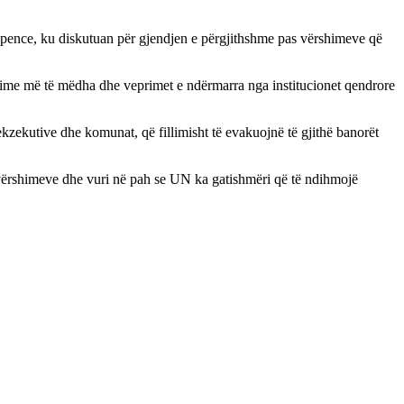
pence, ku diskutuan për gjendjen e përgjithshme pas vërshimeve që
shime më të mëdha dhe veprimet e ndërmarra nga institucionet qendrore
zekutive dhe komunat, që fillimisht të evakuojnë të gjithë banorët
vërshimeve dhe vuri në pah se UN ka gatishmëri që të ndihmojë