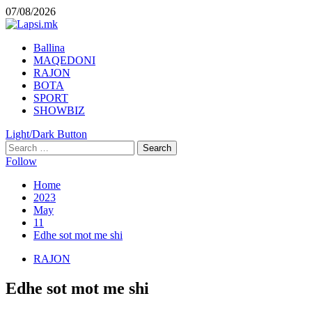
Skip
07/08/2026
to
content
Primary
Ballina
Menu
MAQEDONI
RAJON
BOTA
SPORT
SHOWBIZ
Light/Dark Button
Search
for:
Follow
Home
2023
May
11
Edhe sot mot me shi
RAJON
Edhe sot mot me shi