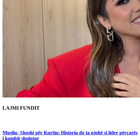
LAJMI FUNDIT
Musliu- Shoshi për Kurtin: Historia do ta njohë si lider përçarës
i kombit shqiptar