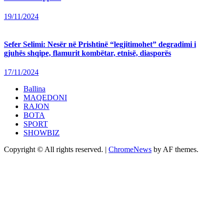
19/11/2024
Sefer Selimi: Nesër në Prishtinë “legjitimohet” degradimi i
gjuhës shqipe, flamurit kombëtar, etnisë, diasporës
17/11/2024
Ballina
MAQEDONI
RAJON
BOTA
SPORT
SHOWBIZ
Copyright © All rights reserved.
|
ChromeNews
by AF themes.