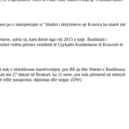
 nen po e interpretojnë si “zbatim i detyrimeve që Kosova ka marrë më
uese, ashtu siç kam thënë nga viti 2015 e tutje. Bashkimi i
atohet vetëm përmes vendimit të Gjykatës Kushtetuese të Kosovës të
ët nuk e nënshkruan marrëveshjen, por BE-ja dhe Shtetet e Bashkuara
pian me 27 shkurt në Bruksel, ka 11 nene, por nuk përmend në mënyrë
irë edhe pasaportat, diplomat dhe targat. (DW)