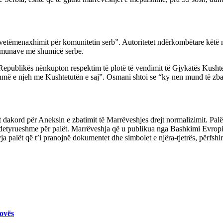
ë vetëmenaxhimit për komunitetin serb”. Autoritetet ndërkombëtare këtë
komunave me shumicë serbe.
Republikës nënkupton respektim të plotë të vendimit të Gjykatës Kushtet
hmë e njeh me Kushtetutën e saj”. Osmani shtoi se “ky nen mund të zb
dakord për Aneksin e zbatimit të Marrëveshjes drejt normalizimit. Pal
 e detyrueshme për palët. Marrëveshja që u publikua nga Bashkimi Evro
ja palët që t’i pranojnë dokumentet dhe simbolet e njëra-tjetrës, përfsh
ovës