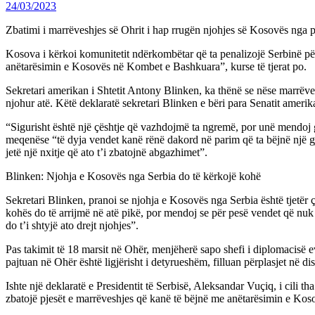
24/03/2023
Zbatimi i marrëveshjes së Ohrit i hap rrugën njohjes së Kosovës nga
Kosova i kërkoi komunitetit ndërkombëtar që ta penalizojë Serbinë për
anëtarësimin e Kosovës në Kombet e Bashkuara”, kurse të tjerat po.
Sekretari amerikan i Shtetit Antony Blinken, ka thënë se nëse marrëv
njohur atë. Këtë deklaratë sekretari Blinken e bëri para Senatit amerik
“Sigurisht është një çështje që vazhdojmë ta ngremë, por unë mendoj gj
meqenëse “të dyja vendet kanë rënë dakord në parim që ta bëjnë një gj
jetë një nxitje që ato t’i zbatojnë abgazhimet”.
Blinken: Njohja e Kosovës nga Serbia do të kërkojë kohë
Sekretari Blinken, pranoi se njohja e Kosovës nga Serbia është tjetër ç
kohës do të arrijmë në atë pikë, por mendoj se për pesë vendet që nu
do t’i shtyjë ato drejt njohjes”.
Pas takimit të 18 marsit në Ohër, menjëherë sapo shefi i diplomacisë 
pajtuan në Ohër është ligjërisht i detyrueshëm, filluan përplasjet në d
Ishte një deklaratë e Presidentit të Serbisë, Aleksandar Vuçiq, i cili 
zbatojë pjesët e marrëveshjes që kanë të bëjnë me anëtarësimin e K