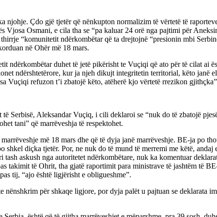
ohje. Çdo gjë tjetër që nënkupton normalizim të vërtetë të raporteve, 
vës Vjosa Osmani, e cila tha se “pa kaluar 24 orë nga pajtimi për Aneks
ri thirrje “komunitetit ndërkombëtar që ta drejtojnë “presionin mbi Serb
dakorduan në Ohër më 18 mars.
etit ndërkombëtar duhet të jetë pikërisht te Vuçiqi që ato për të cilat ai
ionet ndërshtetërore, kur ja njeh dikujt integritetin territorial, këto jan
a Vuçiqi refuzon t’i zbatojë këto, atëherë kjo vërtetë rrezikon gjithçka”
 të Serbisë, Aleksandar Vuçiq, i cili deklaroi se “nuk do të zbatojë pje
het tani” që marrëveshja të respektohet.
arrëveshje më 18 mars dhe që të dyja janë marrëveshje. BE-ja po thotë q
po shkel diçka tjetër. Por, ne nuk do të mund të merremi me këtë, andaj 
 tash askush nga autoritetet ndërkombëtare, nuk ka komentuar deklaratat 
s takimit të Ohrit, tha gjatë raportimit para ministrave të jashtëm të 
s tij, “ajo është ligjërisht e obligueshme”.
nënshkrim për shkaqe ligjore, por dyja palët u pajtuan se deklarata ime
Serbia, është që të gjitha marrëveshjet e mëparshme, pra 39 sosh, duhe