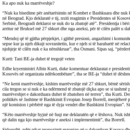
Ka apo nuk ka marrëveshje?
“Nuk ka bisedime për anëtarësimin në Kombet e Bashkuara dhe nuk ka nj
në Beograd. Kjo deklaratë e tij, nxiti reagimin e Presidentes së Koso
Serbisë, Beogradi deklaroi se nuk do ta zbatojë atë”. Presidentja i bë
arritur në Bruksel më 27 shkurt dhe nga aneksi, për të cilën palët u 
“Mendoj që të gjitha përpjekjet, i gjithë presioni, angazhimi i komunit
sepse kur ja njeh dikujt sovranitetin, kur e njeh si të barabartë në relac
njohjeje të cilën nuk e ka nënshkruar”, tha Osmani. Sipas saj, “përderis
Kurti: Tani BE-ja duhet të tregojë veten
Edhe kryeministri Albin Kurti, duke komentuar deklaratat e presidentit
Kosovës në organizata ndërkombëtare”, tha se BE-ja “duhet të dëshmo
“Ne kemi marrëveshje, kishim marrëveshje më 27 shkurt, bëmë sërish m
cila tregon se si nuk e ka ndërmend të zbatojë diçka apo se si tashmë 
marrëveshjet e dakorduara duhet të zbatohen në terren”, tha Kurti. Deri
politikës së Jashtme të Bashkimit Evropian Josep Borrell, menjëherë pa
një komision i përbërë nga të dyja vendet dhe Bashkimi Evropian”. Sipa
“Këto marrëveshje hyjnë në fuqi me deklaratën që e lëshova. Nuk ishte 
që dalin nga kjo marrëveshje e aneksi i implementimit”, tha Borrell.
Sidoqoftë, ndër pikat propozimit evropian që u dakorduan Kosova dhe 