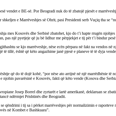
 pesë vendet e BE-së. Por Beogradi nuk do të zbatojë pjesët e marrëve
 shkeljen e Marrëveshjes së Ohrit, pasi Presidenti serb Vuçiq tha se “n
eshja mes Kosovës dhe Serbisë zbatohet, kjo do t’i hapte rrugën njohj
an, pas një pyetjeje që ju bë lidhur me përpjekjet e tij për t’i bindur p
ithashtu se kjo marrëveshje, nëse ecën përpara në fakt na vendos në një 
ë të tillë, është që këto angazhime janë pjesë e planeve të të dyja ven
ështje që do të dojë kohë, “por nëse ato arrijnë në një marrëdhënie të no
k e njohin pavarësinë e Kosovës, fakti që këto vende (Kosova dhe Serbia
evropiane Josep Borrel dhe zyrtarët e lartë amerikanë, deklaruan se zba
istancë ndërmjet Prishtinës dhe Beogradit.
tha se qëndrimi i tij sa i përket marrëveshjes për normalizimin e raporte
osovës në Kombet e Bashkuara”.