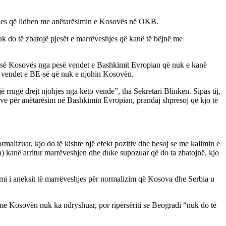
shjes që lidhen me anëtarësimin e Kosovës në OKB.
uk do të zbatojë pjesët e marrëveshjes që kanë të bëjnë me
es së Kosovës nga pesë vendet e Bashkimit Evropian që nuk e kanë
esë vendet e BE-së që nuk e njohin Kosovën.
rrugë drejt njohjes nga këto vende”, tha Sekretari Blinken. Sipas tij,
deve për anëtarësim në Bashkimin Evropian, prandaj shpresoj që kjo të
rmalizuar, kjo do të kishte një efekt pozitiv dhe besoj se me kalimin e
) kanë arritur marrëveshjen dhe duke supozuar që do ta zbatojnë, kjo
timi i aneksit të marrëveshjes për normalizim që Kosova dhe Serbia u
ve me Kosovën nuk ka ndryshuar, por ripërsëriti se Beogradi “nuk do të