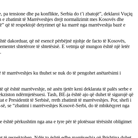
pa tensione dhe pa konflikte, Serbia do t’i zbatojë”, deklaroi Vuçiq
in e zbatimit të Marrëveshjes drejt normalizimit mes Kosovës dhe
inë” që të respektojë detyrimet që ka marrë nga marrëveshja bazë e
 është dakorduar, që në esencë përbëjnë njohje de facto të Kosovës,
ë elementet shtetërore të shtetësisë. E vetmja që mungon është një letër
.
së të marrëveshjes ku thuhet se nuk do të pengohet anëtarësimi i
ë është marrëveshje, në anën tjetër keni deklarata të palës serbe e
ekziston ndërmjetësuesi. Tash, BE-ja është ajo që duhet të sigurojë që
e Presidentit të Serbisë, rreth zbatimit të marrëveshjes. Por, shefi i
BE-së, se “zbatimi i marrëveshjes Kosovë-Serbi, do të mbikëqyret nga
 është përkushtim nga ana e tyre për të plotësuar tërësisht obligimet
t të respektohen. Ndër to është edhe marrëveshja që Prishtina duhet