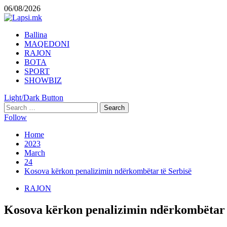
Skip
06/08/2026
to
content
Primary
Ballina
Menu
MAQEDONI
RAJON
BOTA
SPORT
SHOWBIZ
Light/Dark Button
Search
for:
Follow
Home
2023
March
24
Kosova kërkon penalizimin ndërkombëtar të Serbisë
RAJON
Kosova kërkon penalizimin ndërkombëtar 