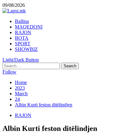
Skip
09/08/2026
to
content
Primary
Ballina
Menu
MAQEDONI
RAJON
BOTA
SPORT
SHOWBIZ
Light/Dark Button
Search
for:
Follow
Home
2023
March
24
Albin Kurti feston ditëlindjen
RAJON
Albin Kurti feston ditëlindjen