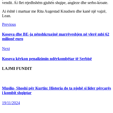
vendit. Ai flet rrjedhshëm gjuhën shqipe, angleze dhe serbo-kroate.
Ai është i martuar me Rita Augestad Knudsen dhe kanë një vajzë,
Lean.
Continue
Previous
Previous
post:
Reading
Kosova dhe BE-ja nënshkruajnë marrëveshjen në vlerë mbi 62
milionë euro
Next
Next
post:
Kosova kërkon penalizimin ndërkombëtar të Serbisë
LAJMI FUNDIT
Musliu- Shoshi për Kurtin: Historia do ta njohë si lider përçarës
i kombit shqiptar
19/11/2024