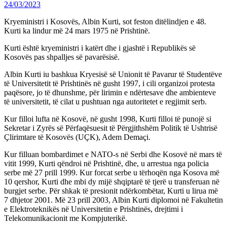
24/03/2023
Kryeministri i Kosovës, Albin Kurti, sot feston ditëlindjen e 48.
Kurti ka lindur më 24 mars 1975 në Prishtinë.
Kurti është kryeministri i katërt dhe i gjashtë i Republikës së
Kosovës pas shpalljes së pavarësisë.
Albin Kurti iu bashkua Kryesisë së Unionit të Pavarur të Studentëve
të Universitetit të Prishtinës në gusht 1997, i cili organizoi protesta
paqësore, jo të dhunshme, për lirimin e ndërtesave dhe ambienteve
të universitetit, të cilat u pushtuan nga autoritetet e regjimit serb.
Kur filloi lufta në Kosovë, në gusht 1998, Kurti filloi të punojë si
Sekretar i Zyrës së Përfaqësuesit të Përgjithshëm Politik të Ushtrisë
Çlirimtare të Kosovës (UÇK), Adem Demaçi.
Kur filluan bombardimet e NATO-s në Serbi dhe Kosovë në mars të
vitit 1999, Kurti qëndroi në Prishtinë, dhe, u arrestua nga policia
serbe më 27 prill 1999. Kur forcat serbe u tërhoqën nga Kosova më
10 qershor, Kurti dhe mbi dy mijë shqiptarë të tjerë u transferuan në
burgjet serbe. Për shkak të presionit ndërkombëtar, Kurti u lirua më
7 dhjetor 2001. Më 23 prill 2003, Albin Kurti diplomoi në Fakultetin
e Elektroteknikës në Universitetin e Prishtinës, drejtimi i
Telekomunikacionit me Kompjuterikë.