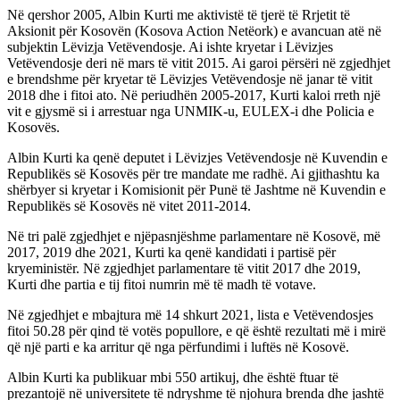
Në qershor 2005, Albin Kurti me aktivistë të tjerë të Rrjetit të
Aksionit për Kosovën (Kosova Action Netëork) e avancuan atë në
subjektin Lëvizja Vetëvendosje. Ai ishte kryetar i Lëvizjes
Vetëvendosje deri në mars të vitit 2015. Ai garoi përsëri në zgjedhjet
e brendshme për kryetar të Lëvizjes Vetëvendosje në janar të vitit
2018 dhe i fitoi ato. Në periudhën 2005-2017, Kurti kaloi rreth një
vit e gjysmë si i arrestuar nga UNMIK-u, EULEX-i dhe Policia e
Kosovës.
Albin Kurti ka qenë deputet i Lëvizjes Vetëvendosje në Kuvendin e
Republikës së Kosovës për tre mandate me radhë. Ai gjithashtu ka
shërbyer si kryetar i Komisionit për Punë të Jashtme në Kuvendin e
Republikës së Kosovës në vitet 2011-2014.
Në tri palë zgjedhjet e njëpasnjëshme parlamentare në Kosovë, më
2017, 2019 dhe 2021, Kurti ka qenë kandidati i partisë për
kryeministër. Në zgjedhjet parlamentare të vitit 2017 dhe 2019,
Kurti dhe partia e tij fitoi numrin më të madh të votave.
Në zgjedhjet e mbajtura më 14 shkurt 2021, lista e Vetëvendosjes
fitoi 50.28 për qind të votës popullore, e që është rezultati më i mirë
që një parti e ka arritur që nga përfundimi i luftës në Kosovë.
Albin Kurti ka publikuar mbi 550 artikuj, dhe është ftuar të
prezantojë në universitete të ndryshme të njohura brenda dhe jashtë