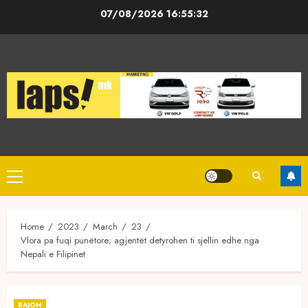
Skip
07/08/2026
16:55:32
to
content
Primary
Menu
Home
2023
March
23
Vlora pa fuqi punëtore; agjentët detyrohen ti sjellin edhe nga
Nepali e Filipinet
RAJON