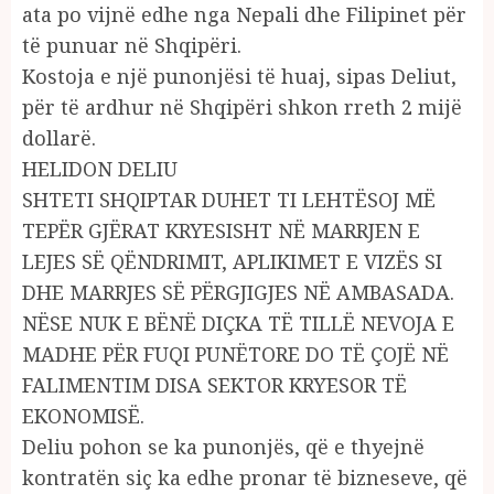
ata po vijnë edhe nga Nepali dhe Filipinet për
të punuar në Shqipëri.
Kostoja e një punonjësi të huaj, sipas Deliut,
për të ardhur në Shqipëri shkon rreth 2 mijë
dollarë.
HELIDON DELIU
SHTETI SHQIPTAR DUHET TI LEHTËSOJ MË
TEPËR GJËRAT KRYESISHT NË MARRJEN E
LEJES SË QËNDRIMIT, APLIKIMET E VIZËS SI
DHE MARRJES SË PËRGJIGJES NË AMBASADA.
NËSE NUK E BËNË DIÇKA TË TILLË NEVOJA E
MADHE PËR FUQI PUNËTORE DO TË ÇOJË NË
FALIMENTIM DISA SEKTOR KRYESOR TË
EKONOMISË.
Deliu pohon se ka punonjës, që e thyejnë
kontratën siç ka edhe pronar të bizneseve, që