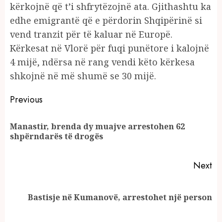
kërkojnë që t’i shfrytëzojnë ata. Gjithashtu ka
edhe emigrantë që e përdorin Shqipërinë si
vend tranzit për të kaluar në Europë.
Kërkesat në Vlorë për fuqi punëtore i kalojnë
4 mijë, ndërsa në rang vendi këto kërkesa
shkojnë në më shumë se 30 mijë.
Continue
Previous
Reading
Manastir, brenda dy muajve arrestohen 62
Pr
shpërndarës të drogës
po
Next
Next
Bastisje në Kumanovë, arrestohet një person
post: