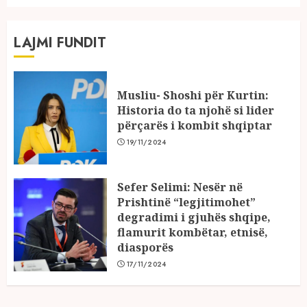
LAJMI FUNDIT
Musliu- Shoshi për Kurtin:
Historia do ta njohë si lider
përçarës i kombit shqiptar
19/11/2024
Sefer Selimi: Nesër në
Prishtinë “legjitimohet”
degradimi i gjuhës shqipe,
flamurit kombëtar, etnisë,
diasporës
17/11/2024