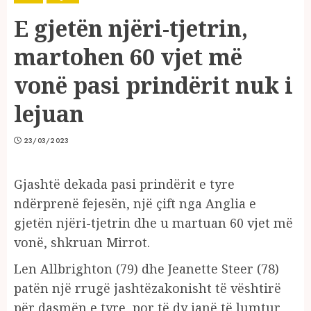
E gjetën njëri-tjetrin,
martohen 60 vjet më
vonë pasi prindërit nuk i
lejuan
23/03/2023
Gjashtë dekada pasi prindërit e tyre
ndërprenë fejesën, një çift nga Anglia e
gjetën njëri-tjetrin dhe u martuan 60 vjet më
vonë, shkruan Mirrot.
Len Allbrighton (79) dhe Jeanette Steer (78)
patën një rrugë jashtëzakonisht të vështirë
për dasmën e tyre, por të dy janë të lumtur