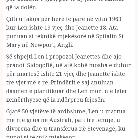
që ia dolën.
Çifti u takua për herë të parë në vitin 1963
kur Len ishte 19 vjeç dhe Jeanette 18. Ata
punuan si teknikë mjekësorë në Spitalin St
Mary në Newport, Angli.
Së shpejti Len i propozoi Jeanettes dhe ajo
pranoi. Sidoqoftë, në atë kohë mosha e duhur
për martesë ishte 21 vjeç dhe Jeanette ishte
tre vjet më e re. Prindërit e saj anuluan
dasmën e planifikuar dhe Len mori një letër
zemërthyese që ia ndërpreu fejesën.
Gjatë 50 vjetëve të ardhshme, Len u martua
me një grua në Australi, pati tre fëmijë, u
divorcua dhe u transferua në Stevenage, ku
punoi si teknik mjekësor.