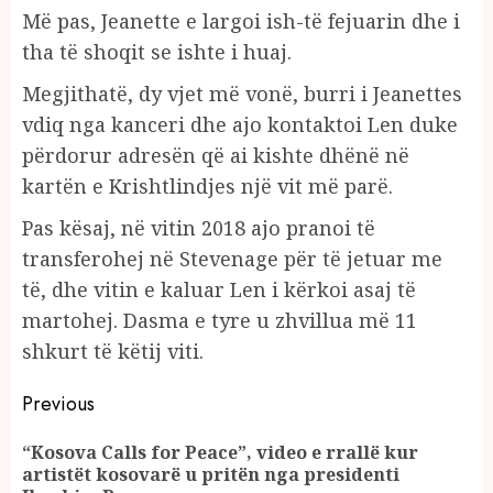
Më pas, Jeanette e largoi ish-të fejuarin dhe i
tha të shoqit se ishte i huaj.
Megjithatë, dy vjet më vonë, burri i Jeanettes
vdiq nga kanceri dhe ajo kontaktoi Len duke
përdorur adresën që ai kishte dhënë në
kartën e Krishtlindjes një vit më parë.
Pas kësaj, në vitin 2018 ajo pranoi të
transferohej në Stevenage për të jetuar me
të, dhe vitin e kaluar Len i kërkoi asaj të
martohej. Dasma e tyre u zhvillua më 11
shkurt të këtij viti.
Continue
Previous
Reading
“Kosova Calls for Peace”, video e rrallë kur
Pr
artistët kosovarë u pritën nga presidenti