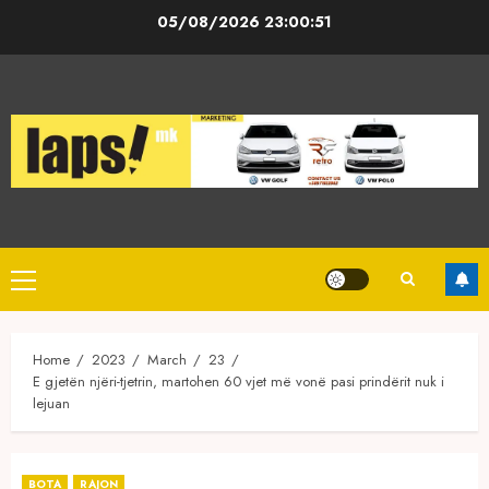
Skip
05/08/2026
23:00:52
to
content
Primary
Menu
Home
2023
March
23
E gjetën njëri-tjetrin, martohen 60 vjet më vonë pasi prindërit nuk i
lejuan
BOTA
RAJON