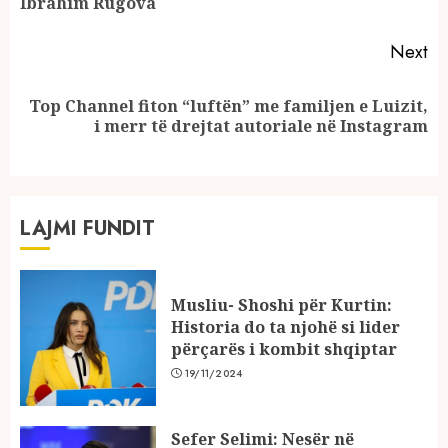
po
Ibrahim Rugova
Next
Top Channel fiton “luftën” me familjen e Luizit,
Next
i merr të drejtat autoriale në Instagram
post:
LAJMI FUNDIT
Musliu- Shoshi për Kurtin:
Historia do ta njohë si lider
përçarës i kombit shqiptar
19/11/2024
Sefer Selimi: Nesër në