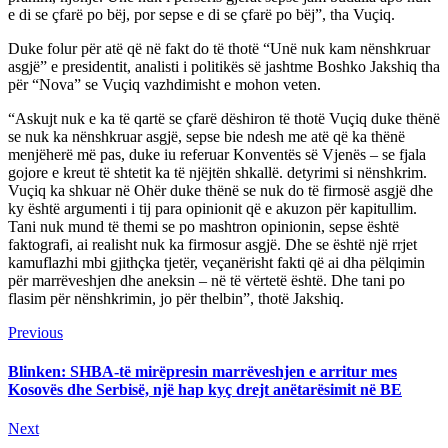
e di se çfarë po bëj, por sepse e di se çfarë po bëj”, tha Vuçiq.
Duke folur për atë që në fakt do të thotë “Unë nuk kam nënshkruar
asgjë” e presidentit, analisti i politikës së jashtme Boshko Jakshiq tha
për “Nova” se Vuçiq vazhdimisht e mohon veten.
“Askujt nuk e ka të qartë se çfarë dëshiron të thotë Vuçiq duke thënë
se nuk ka nënshkruar asgjë, sepse bie ndesh me atë që ka thënë
menjëherë më pas, duke iu referuar Konventës së Vjenës – se fjala
gojore e kreut të shtetit ka të njëjtën shkallë. detyrimi si nënshkrim.
Vuçiq ka shkuar në Ohër duke thënë se nuk do të firmosë asgjë dhe
ky është argumenti i tij para opinionit që e akuzon për kapitullim.
Tani nuk mund të themi se po mashtron opinionin, sepse është
faktografi, ai realisht nuk ka firmosur asgjë. Dhe se është një rrjet
kamuflazhi mbi gjithçka tjetër, veçanërisht fakti që ai dha pëlqimin
për marrëveshjen dhe aneksin – në të vërtetë është. Dhe tani po
flasim për nënshkrimin, jo për thelbin”, thotë Jakshiq.
Continue
Previous
Previous
post:
Reading
Blinken: SHBA-të mirëpresin marrëveshjen e arritur mes
Kosovës dhe Serbisë, një hap kyç drejt anëtarësimit në BE
Next
Next
post: