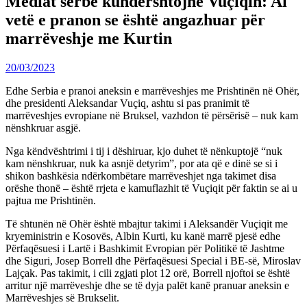
Mediat serbe kundërshtojnë Vuçiqin: Ai
vetë e pranon se është angazhuar për
marrëveshje me Kurtin
20/03/2023
Edhe Serbia e pranoi aneksin e marrëveshjes me Prishtinën në Ohër,
dhe presidenti Aleksandar Vuçiq, ashtu si pas pranimit të
marrëveshjes evropiane në Bruksel, vazhdon të përsërisë – nuk kam
nënshkruar asgjë.
Nga këndvështrimi i tij i dëshiruar, kjo duhet të nënkuptojë “nuk
kam nënshkruar, nuk ka asnjë detyrim”, por ata që e dinë se si i
shikon bashkësia ndërkombëtare marrëveshjet nga takimet disa
orëshe thonë – është rrjeta e kamuflazhit të Vuçiqit për faktin se ai u
pajtua me Prishtinën.
Të shtunën në Ohër është mbajtur takimi i Aleksandër Vuçiqit me
kryeministrin e Kosovës, Albin Kurti, ku kanë marrë pjesë edhe
Përfaqësuesi i Lartë i Bashkimit Evropian për Politikë të Jashtme
dhe Siguri, Josep Borrell dhe Përfaqësuesi Special i BE-së, Miroslav
Lajçak. Pas takimit, i cili zgjati plot 12 orë, Borrell njoftoi se është
arritur një marrëveshje dhe se të dyja palët kanë pranuar aneksin e
Marrëveshjes së Brukselit.