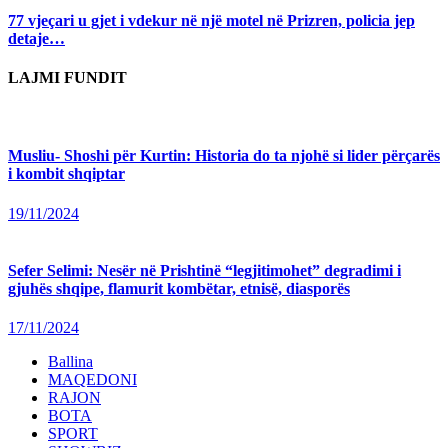
77 vjeçari u gjet i vdekur në një motel në Prizren, policia jep
detaje…
LAJMI FUNDIT
Musliu- Shoshi për Kurtin: Historia do ta njohë si lider përçarës
i kombit shqiptar
19/11/2024
Sefer Selimi: Nesër në Prishtinë “legjitimohet” degradimi i
gjuhës shqipe, flamurit kombëtar, etnisë, diasporës
17/11/2024
Ballina
MAQEDONI
RAJON
BOTA
SPORT