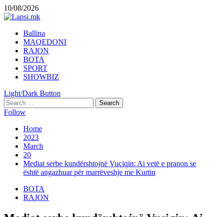
Skip
10/08/2026
to
content
Primary
Ballina
Menu
MAQEDONI
RAJON
BOTA
SPORT
SHOWBIZ
Light/Dark Button
Search
for:
Follow
Home
2023
March
20
Mediat serbe kundërshtojnë Vuçiqin: Ai vetë e pranon se
është angazhuar për marrëveshje me Kurtin
BOTA
RAJON