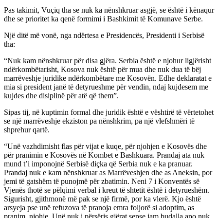
Pas takimit, Vuçiq tha se nuk ka nënshkruar asgjë, se është i kënaqur
dhe se prioritet ka qenë formimi i Bashkimit të Komunave Serbe.
Një ditë më vonë, nga ndërtesa e Presidencës, Presidenti i Serbisë
tha:
“Nuk kam nënshkruar për disa gjëra. Serbia është e njohur ligjërisht
ndërkombëtarisht, Kosova nuk është për mua dhe nuk dua të bëj
marrëveshje juridike ndërkombëtare me Kosovën. Edhe deklaratat e
mia si president janë të detyrueshme për vendin, ndaj kujdesem me
kujdes dhe disiplinë për atë që them”.
Sipas tij, në kuptimin formal dhe juridik është e vështirë të vërtetohet
se një marrëveshje ekziston pa nënshkrim, pa një vlefshmëri të
shprehur qartë.
“Unë vazhdimisht flas për vijat e kuqe, për njohjen e Kosovës dhe
për pranimin e Kosovës në Kombet e Bashkuara. Prandaj ata nuk
mund t’i imponojnë Serbisë diçka që Serbia nuk e ka pranuar.
Prandaj nuk e kam nënshkruar as Marrëveshjen dhe as Aneksin, por
jemi të gatshëm të punojmë për zbatimin. Neni 7 i Konventës së
Vjenës thotë se pëlqimi verbal i kreut të shtetit është i detyrueshëm.
Sigurisht, gjithmonë më pak se një firmë, por ka vlerë. Kjo është
arsyeja pse unë refuzova të pranoja emra foljorë si adoptim, as
pranim, njohje. Unë nuk i përsëris gjërat sepse jam budalla apo nuk