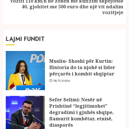
Voziti 110 km/h në zonën me kufizim shpejtësie
Next
40, gjobitet me 500 euro dhe një vit ndalim
post:
vozitjeje
LAJMI FUNDIT
Musliu- Shoshi për Kurtin:
Historia do ta njohë si lider
përçarës i kombit shqiptar
19/11/2024
Sefer Selimi: Nesër në
Prishtinë “legjitimohet”
degradimi i gjuhës shqipe,
flamurit kombëtar, etnisë,
diasporës