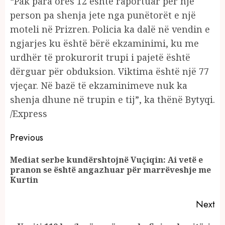
“Pak para orës 12 është raportuar për një
person pa shenja jete nga punëtorët e një
moteli në Prizren. Policia ka dalë në vendin e
ngjarjes ku është bërë ekzaminimi, ku me
urdhër të prokurorit trupi i pajetë është
dërguar për obduksion. Viktima është një 77
vjeçar. Në bazë të ekzaminimeve nuk ka
shenja dhune në trupin e tij”, ka thënë Bytyqi.
/Express
Continue
Previous
Reading
Mediat serbe kundërshtojnë Vuçiqin: Ai vetë e
Pr
pranon se është angazhuar për marrëveshje me
po
Kurtin
Next