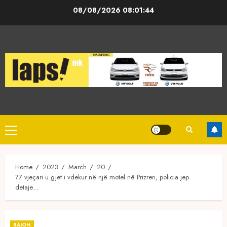
Skip
08/08/2026
08:01:44
to
content
Primary
Menu
Home
2023
March
20
77 vjeçari u gjet i vdekur në një motel në Prizren, policia jep
detaje…
RAJON