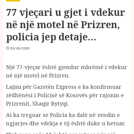
77 vjeçari u gjet i vdekur
në një motel në Prizren,
policia jep detaje…
20/03/2023
Një 77-vjeçar është gjendur mbrëmë i vdekur
në një motel në Prizren.
Lajmi për Gazetën Express e ka konfirmuar
zëdhënësi i Policisë së Kosovës për rajonin e
Prizrenit, Shaqir Bytyqi.
Ai ka treguar se Policia ka dalë në vendin e
ngjarjes dhe vdekja e tij është duke u hetuar.