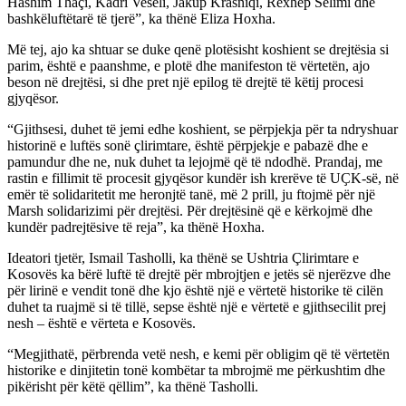
Hashim Thaçi, Kadri Veseli, Jakup Krasniqi, Rexhep Selimi dhe
bashkëluftëtarë të tjerë”, ka thënë Eliza Hoxha.
Më tej, ajo ka shtuar se duke qenë plotësisht koshient se drejtësia si
parim, është e paanshme, e plotë dhe manifeston të vërtetën, ajo
beson në drejtësi, si dhe pret një epilog të drejtë të këtij procesi
gjyqësor.
“Gjithsesi, duhet të jemi edhe koshient, se përpjekja për ta ndryshuar
historinë e luftës sonë çlirimtare, është përpjekje e pabazë dhe e
pamundur dhe ne, nuk duhet ta lejojmë që të ndodhë. Prandaj, me
rastin e fillimit të procesit gjyqësor kundër ish krerëve të UҪK-së, në
emër të solidaritetit me heronjtë tanë, më 2 prill, ju ftojmë për një
Marsh solidarizimi për drejtësi. Për drejtësinë që e kërkojmë dhe
kundër padrejtësive të reja”, ka thënë Hoxha.
Ideatori tjetër, Ismail Tasholli, ka thënë se Ushtria Çlirimtare e
Kosovës ka bërë luftë të drejtë për mbrojtjen e jetës së njerëzve dhe
për lirinë e vendit tonë dhe kjo është një e vërtetë historike të cilën
duhet ta ruajmë si të tillë, sepse është një e vërtetë e gjithsecilit prej
nesh – është e vërteta e Kosovës.
“Megjithatë, përbrenda vetë nesh, e kemi për obligim që të vërtetën
historike e dinjitetin tonë kombëtar ta mbrojmë me përkushtim dhe
pikërisht për këtë qëllim”, ka thënë Tasholli.