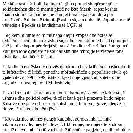
Me këtë rast, Tasholli ka ftuar të gjitha grupet shoqërore që të
solidarizohen dhe të marrin pjesë në këtë Marsh, sepse kështu
manifestojmë krenarinë dhe bindjet tona të palëkundura për
drejtësinë që duhet të triumfojë ashtu siç ajo duhet të përputhet me të
vërtetën e Epokës së lavdishme të UҪK-së.
“Siç kemi ditur të ecim me hapa drejt Evropës dhe botës së
qytetëruar perëndimore, ashtu siç edhe kemi ditur të bashkëpunojmë
e të jemi të hapur për drejtësi, ngjashëm dimë dhe duhet të tregojmë
kulturën tonë qytetarë në solidarizim dhe mbrojtje të vlerave tona
historike”, ka thënë Tasholli.
Liria dhe pavarësia e Kosovës qëndron mbi sakrificën e pashembullt
të luftëtarëve të lirisë, por edhe mbi sakrificën e popullsisë civile që
gjatë viteve 1998-1999, ishte subjekt i një gjenocidi shtetëror të
organizuar nga regjimi i Millosheviqit.
Eliza Hoxha tha se ne nuk mund t’i harrojmë skemat e krimeve të
ushtrisë dhe policisë serbe, të cilat kanë qenë prezente kudo nëpër
Kosovë dhe janë ushtruar brutalisht ndaj burrave, grave, pleqve, të
rinjve, të rejave dhe fëmijëve.
“Kjo sakrificë në mes tjerash kuptohet përmes mbi 11 mijë
viktimave civile, mes të cilëve 1.133 fëmijë, në mijëra të zhdukur,
prej të cilëve, mbi 1600 vazhdojnë të jenë të pagjetur, në dhunimin e