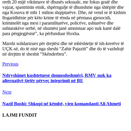
rreth 20 mijë viktimave të dhunës seksuale, me fokus gratë dhe
vajzat, spastrimin etnik, shpërngulje të dhunshme nga shtëpitë dhe
nga Kosova të mbi 1 milion shqiptarëve. Dhe, në vend se të kishim
llogaridhënie për këto krime të rënda në përmasa gjenocidi,
kriminelët nga mesi i paramilitarëve, policëve, ushtarëve dhe
ushtarakëve serbë, në shumësi janë amnistuar apo nuk kanë dalë
para përgjegjësisë”, ka përfunduar Hoxha.
Marshi solidarizues për drejtësi dhe në mbështetje të ish-krerëve të
UÇK-së, do të nisë nga sheshi “Zahir Pajaziti” dhe do të vazhdojë
në drejtim të sheshit “Skënderbeu”.
Continue
Previous
Previous
post:
Reading
Ndryshimet kushtetuese domosdoshmëri, RMV nuk ka
alternativë tjetër përveç integrimit në BE
Next
Next
post:
Nazif Bushi: Shkupi në këmbë, vjen komandanti Ali Ahmeti
LAJMI FUNDIT