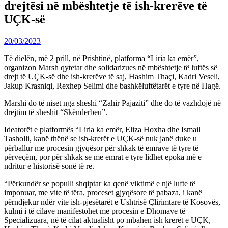
drejtësi në mbështetje të ish-krerëve të
UÇK-së
20/03/2023
Të dielën, më 2 prill, në Prishtinë, platforma “Liria ka emër”,
organizon Marsh qytetar dhe solidarizues në mbështetje të luftës së
drejt të UÇK-së dhe ish-krerëve të saj, Hashim Thaçi, Kadri Veseli,
Jakup Krasniqi, Rexhep Selimi dhe bashkëluftëtarët e tyre në Hagë.
Marshi do të niset nga sheshi “Zahir Pajaziti” dhe do të vazhdojë në
drejtim të sheshit “Skënderbeu”.
Ideatorët e platformës “Liria ka emër, Eliza Hoxha dhe Ismail
Tasholli, kanë thënë se ish-krerët e UÇK-së nuk janë duke u
përballur me procesin gjyqësor për shkak të emrave të tyre të
përveçëm, por për shkak se me emrat e tyre lidhet epoka më e
ndritur e historisë sonë të re.
“Përkundër se populli shqiptar ka qenë viktimë e një lufte të
imponuar, me vite të tëra, proceset gjyqësore të pabaza, i kanë
përndjekur ndër vite ish-pjesëtarët e Ushtrisë Çlirimtare të Kosovës,
kulmi i të cilave manifestohet me procesin e Dhomave të
Specializuara, në të cilat aktualisht po mbahen ish krerët e UÇK,