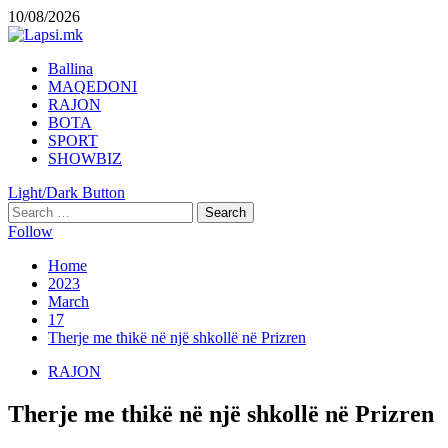
Skip
10/08/2026
to
content
Primary
Ballina
Menu
MAQEDONI
RAJON
BOTA
SPORT
SHOWBIZ
Light/Dark Button
Search
for:
Follow
Home
2023
March
17
Therje me thikë në një shkollë në Prizren
RAJON
Therje me thikë në një shkollë në Prizren