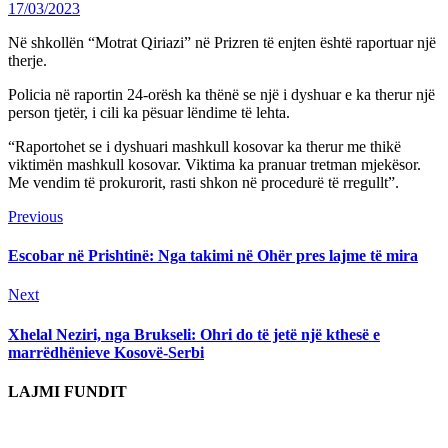
17/03/2023
Në shkollën “Motrat Qiriazi” në Prizren të enjten është raportuar një
therje.
Policia në raportin 24-orësh ka thënë se një i dyshuar e ka therur një
person tjetër, i cili ka pësuar lëndime të lehta.
“Raportohet se i dyshuari mashkull kosovar ka therur me thikë
viktimën mashkull kosovar. Viktima ka pranuar tretman mjekësor.
Me vendim të prokurorit, rasti shkon në procedurë të rregullt”.
Continue
Previous
Previous
post:
Reading
Escobar në Prishtinë: Nga takimi në Ohër pres lajme të mira
Next
Next
post:
Xhelal Neziri, nga Brukseli: Ohri do të jetë një kthesë e
marrëdhënieve Kosovë-Serbi
LAJMI FUNDIT