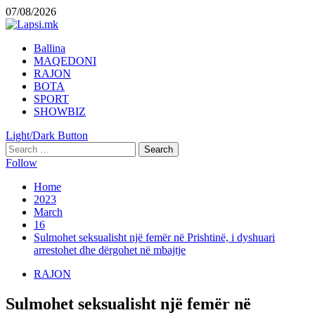
Skip
07/08/2026
to
content
Primary
Ballina
Menu
MAQEDONI
RAJON
BOTA
SPORT
SHOWBIZ
Light/Dark Button
Search
for:
Follow
Home
2023
March
16
Sulmohet seksualisht një femër në Prishtinë, i dyshuari
arrestohet dhe dërgohet në mbajtje
RAJON
Sulmohet seksualisht një femër në