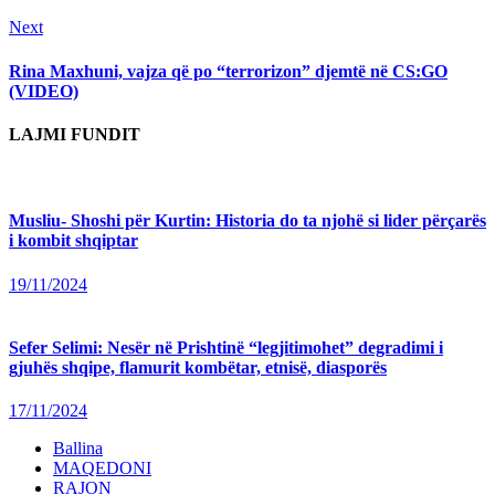
Next
Next
post:
Rina Maxhuni, vajza që po “terrorizon” djemtë në CS:GO
(VIDEO)
LAJMI FUNDIT
Musliu- Shoshi për Kurtin: Historia do ta njohë si lider përçarës
i kombit shqiptar
19/11/2024
Sefer Selimi: Nesër në Prishtinë “legjitimohet” degradimi i
gjuhës shqipe, flamurit kombëtar, etnisë, diasporës
17/11/2024
Ballina
MAQEDONI
RAJON