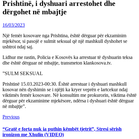
Prishtinë, i dyshuari arrestohet dhe
dërgohet në mbajtje
16/03/2023
Një femër kosovare nga Prishtina, është dërguar për ekzaminim
mjekësor, si pasojë e sulmit seksual që një mashkull dyshohet se
ushtroi ndaj saj.
Lidhur me rastin, Policia e Kosovës ka arrestuar të dyshuarin teksa
dhe është dërguar në mbajtje, transmeton klankosova.tv.
”SULM SEKSUAL
Prishtinë 15.03.2023-00:30. Është arrestuar i dyshuari mashkull
kosovar nën dyshimin se i njëjti ka kryer veprën e lartcekur ndaj
viktimës femër kosovare. Në konsultim me prokurorin, viktima është
dërguar për ekzaminime mjekësore, ndërsa i dyshuari është dërguar
në mbajtje”.
Continue
Previous
Previous
post:
Reading
“Gratë e forta nuk ia puthin këmbët tjetrit”, Stresi sërish
ironizon me Xhulin (VIDEO)