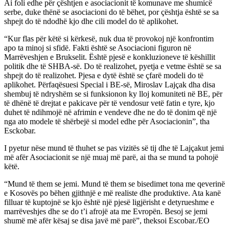
Ai foli edhe për çështjen e asociacionit të komunave me shumicë
serbe, duke thënë se asociacioni do të bëhet, por çështja është se sa
shpejt do të ndodhë kjo dhe cili model do të aplikohet.
“Kur flas për këtë si kërkesë, nuk dua të provokoj një konfrontim
apo ta minoj si sfidë. Fakti është se Asociacioni figuron në
Marrëveshjen e Brukselit. Është pjesë e konkluzioneve të këshillit
politik dhe të SHBA-së. Do të realizohet, pyetja e vetme është se sa
shpejt do të realizohet. Pjesa e dytë është se çfarë modeli do të
aplikohet. Përfaqësuesi Special i BE-së, Miroslav Lajçak dha disa
shembuj të ndryshëm se si funksionon ky lloj komuniteti në BE, për
të dhënë të drejtat e pakicave për të vendosur vetë fatin e tyre, kjo
duhet të ndihmojë në afrimin e vendeve dhe ne do të donim që një
nga ato modele të shërbejë si model edhe për Asociacionin”, tha
Esckobar.
I pyetur nëse mund të thuhet se pas vizitës së tij dhe të Lajçakut jemi
më afër Asociacionit se një muaj më parë, ai tha se mund ta pohojë
këtë.
“Mund të them se jemi. Mund të them se bisedimet tona me qeverinë
e Kosovës po bëhen gjithnjë e më realiste dhe produktive. Ata kanë
filluar të kuptojnë se kjo është një pjesë ligjërisht e detyrueshme e
marrëveshjes dhe se do t’i afrojë ata me Evropën. Besoj se jemi
shumë më afër kësaj se disa javë më parë”, theksoi Escobar./EO