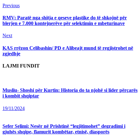
Continue
Previous
Previous
post:
Reading
RMV: Paratë nga shitja e qeseve plastike do të shkojnë për
blerjen e 7.000 kontejnerëve për selektimin e mbeturinave
Next
Next
post:
KAS rrëzon Celibashin/ PD e Alibeajt mund të regjistrohet në
zgjedhje
LAJMI FUNDIT
Musliu- Shoshi për Kurtin: Historia do ta njohë si lider përçarës
i kombit shqiptar
19/11/2024
Sefer Selimi: Nesër në Prishtinë “legjitimohet” degradimi i
gjuhës shqipe, flamurit kombëtar, etnisë, diasporës