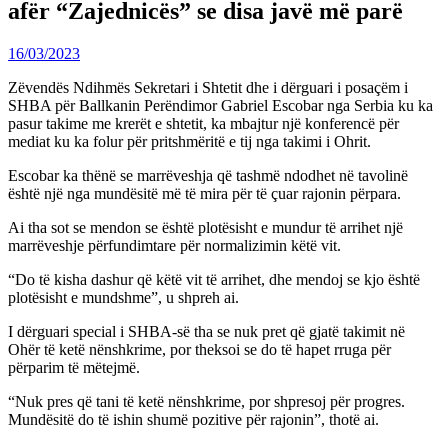
afër “Zajednicës” se disa javë më parë
16/03/2023
Zëvendës Ndihmës Sekretari i Shtetit dhe i dërguari i posaçëm i
SHBA për Ballkanin Perëndimor Gabriel Escobar nga Serbia ku ka
pasur takime me krerët e shtetit, ka mbajtur një konferencë për
mediat ku ka folur për pritshmëritë e tij nga takimi i Ohrit.
Escobar ka thënë se marrëveshja që tashmë ndodhet në tavolinë
është një nga mundësitë më të mira për të çuar rajonin përpara.
Ai tha sot se mendon se është plotësisht e mundur të arrihet një
marrëveshje përfundimtare për normalizimin këtë vit.
“Do të kisha dashur që këtë vit të arrihet, dhe mendoj se kjo është
plotësisht e mundshme”, u shpreh ai.
I dërguari special i SHBA-së tha se nuk pret që gjatë takimit në
Ohër të ketë nënshkrime, por theksoi se do të hapet rruga për
përparim të mëtejmë.
“Nuk pres që tani të ketë nënshkrime, por shpresoj për progres.
Mundësitë do të ishin shumë pozitive për rajonin”, thotë ai.