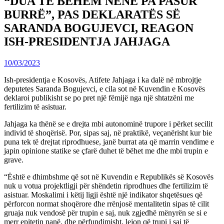
“DUA TË BËHEM NËNË PA PASUR
BURRË”, PAS DEKLARATËS SË
SARANDA BOGUJEVCI, REAGON
ISH-PRESIDENTJA JAHJAGA
10/03/2023
Ish-presidentja e Kosovës, Atifete Jahjaga i ka dalë në mbrojtje
deputetes Saranda Bogujevci, e cila sot në Kuvendin e Kosovës
deklaroi publikisht se po pret një fëmijë nga një shtatzëni me
fertilizim të asistuar.
Jahjaga ka thënë se e drejta mbi autonominë trupore i përket secilit
individ të shoqërisë. Por, sipas saj, në praktikë, veçanërisht kur bie
puna tek të drejtat riprodhuese, janë burrat ata që marrin vendime e
japin opinione statike se çfarë duhet të bëhet me dhe mbi trupin e
grave.
“Është e dhimbshme që sot në Kuvendin e Republikës së Kosovës
nuk u votua projektligji për shëndetin riprodhues dhe fertilizim të
asistuar. Moskalimi i këtij ligji është një indikator shqetësues që
përforcon normat shoqërore dhe rrënjosë mentalitetin sipas të cilit
gruaja nuk vendosë për trupin e saj, nuk zgjedhë mënyrën se si e
merr epitetin nanë, dhe përfundimisht, lejon që trupi i saj të