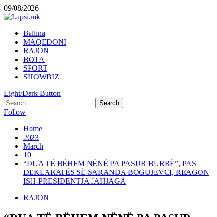
Skip
09/08/2026
to
content
Primary
Ballina
Menu
MAQEDONI
RAJON
BOTA
SPORT
SHOWBIZ
Light/Dark Button
Search
for:
Follow
Home
2023
March
10
“DUA TË BËHEM NËNË PA PASUR BURRË”, PAS
DEKLARATËS SË SARANDA BOGUJEVCI, REAGON
ISH-PRESIDENTJA JAHJAGA
RAJON