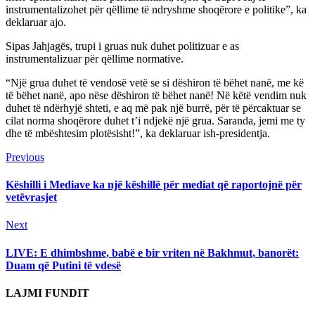
instrumentalizohet për qëllime të ndryshme shoqërore e politike”, ka
deklaruar ajo.
Sipas Jahjagës, trupi i gruas nuk duhet politizuar e as
instrumentalizuar për qëllime normative.
“Një grua duhet të vendosë vetë se si dëshiron të bëhet nanë, me kë
të bëhet nanë, apo nëse dëshiron të bëhet nanë! Në këtë vendim nuk
duhet të ndërhyjë shteti, e aq më pak një burrë, për të përcaktuar se
cilat norma shoqërore duhet t’i ndjekë një grua. Saranda, jemi me ty
dhe të mbështesim plotësisht!”, ka deklaruar ish-presidentja.
Continue
Previous
Previous
post:
Reading
Këshilli i Mediave ka një këshillë për mediat që raportojnë për
vetëvrasjet
Next
Next
post:
LIVE: E dhimbshme, babë e bir vriten në Bakhmut, banorët:
Duam që Putini të vdesë
LAJMI FUNDIT