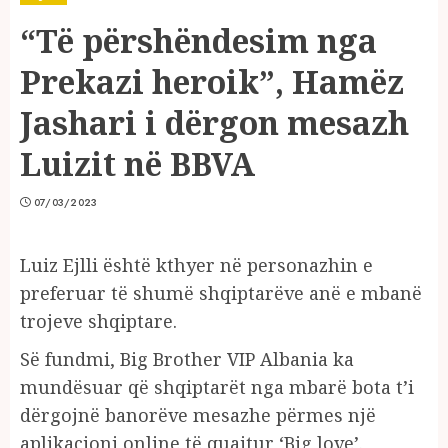
“Të përshëndesim nga
Prekazi heroik”, Hamëz
Jashari i dërgon mesazh
Luizit në BBVA
07/03/2023
Luiz Ejlli është kthyer në personazhin e
preferuar të shumë shqiptarëve anë e mbanë
trojeve shqiptare.
Së fundmi, Big Brother VIP Albania ka
mundësuar që shqiptarët nga mbarë bota t’i
dërgojnë banorëve mesazhe përmes një
aplikacioni online të quajtur ‘Big love’.