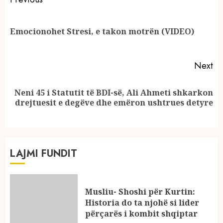
Continue
Reading
Pr
Emocionohet Stresi, e takon motrën (VIDEO)
po
Next
Neni 45 i Statutit të BDI-së, Ali Ahmeti shkarkon
Next
drejtuesit e degëve dhe emëron ushtrues detyre
post:
LAJMI FUNDIT
Musliu- Shoshi për Kurtin:
Historia do ta njohë si lider
përçarës i kombit shqiptar