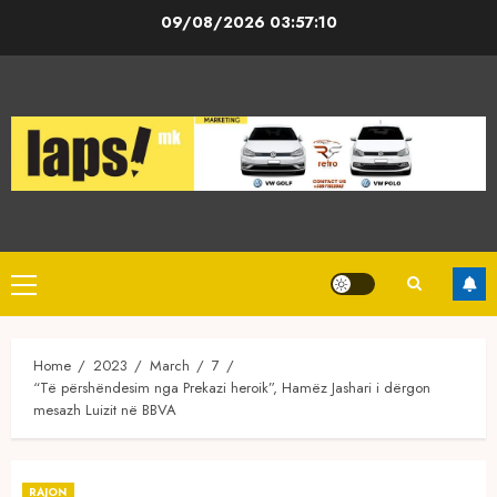
Skip
09/08/2026
03:57:10
to
content
Primary
Menu
Home
2023
March
7
“Të përshëndesim nga Prekazi heroik”, Hamëz Jashari i dërgon
mesazh Luizit në BBVA
RAJON