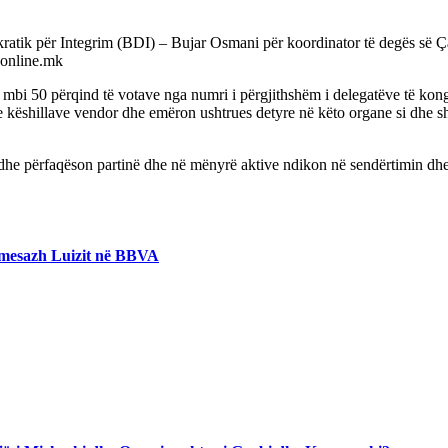
ratik për Integrim (BDI) – Bujar Osmani për koordinator të degës së Ça
SSonline.mk
ton mbi 50 përqind të votave nga numri i përgjithshëm i delegatëve të kong
he këshillave vendor dhe emëron ushtrues detyre në këto organe si dhe 
on dhe përfaqëson partinë dhe në mënyrë aktive ndikon në sendërtimin dh
 mesazh Luizit në BBVA