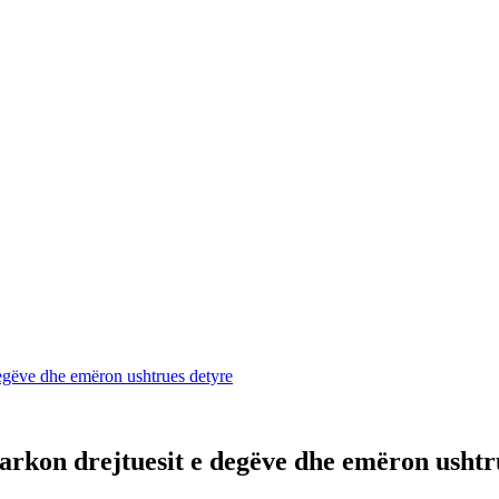
degëve dhe emëron ushtrues detyre
hkarkon drejtuesit e degëve dhe emëron ushtr