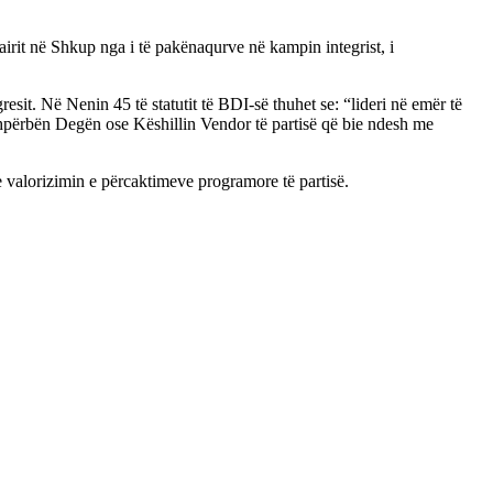
irit në Shkup nga i të pakënaqurve në kampin integrist, i
resit. Në Nenin 45 të statutit të BDI-së thuhet se: “lideri në emër të
shpërbën Degën ose Këshillin Vendor të partisë që bie ndesh me
e valorizimin e përcaktimeve programore të partisë.