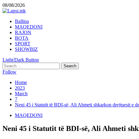
Skip
08/08/2026
to
content
Primary
Ballina
Menu
MAQEDONI
RAJON
BOTA
SPORT
SHOWBIZ
Light/Dark Button
Search
for:
Follow
Home
2023
March
7
Neni 45 i Statutit të BDI-së, Ali Ahmeti shkarkon drejtuesit e 
MAQEDONI
Neni 45 i Statutit të BDI-së, Ali Ahmeti s