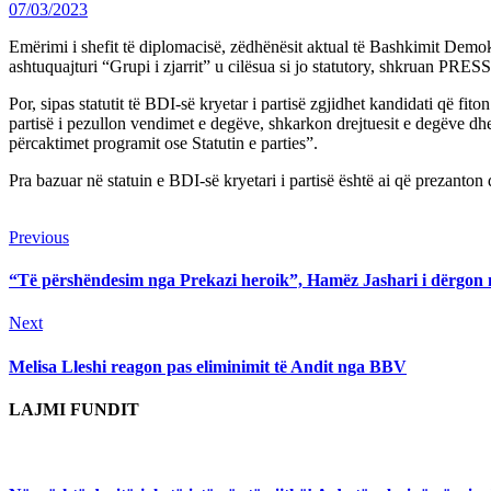
07/03/2023
Emërimi i shefit të diplomacisë, zëdhënësit aktual të Bashkimit Demok
ashtuquajturi “Grupi i zjarrit” u cilësua si jo statutory, shkruan PRE
Por, sipas statutit të BDI-së kryetar i partisë zgjidhet kandidati që fi
partisë i pezullon vendimet e degëve, shkarkon drejtuesit e degëve d
përcaktimet programit ose Statutin e parties”.
Pra bazuar në statuin e BDI-së kryetari i partisë është ai që prezant
Continue
Previous
Previous
post:
Reading
“Të përshëndesim nga Prekazi heroik”, Hamëz Jashari i dërgon
Next
Next
post:
Melisa Lleshi reagon pas eliminimit të Andit nga BBV
LAJMI FUNDIT