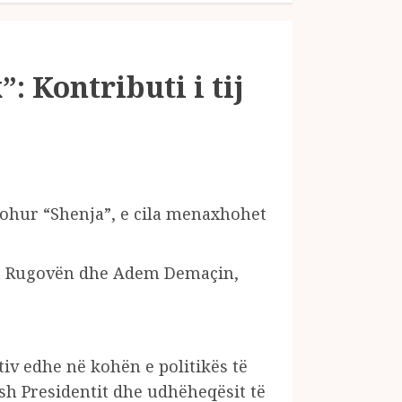
: Kontributi i tij
njohur “Shenja”, e cila menaxhohet
him Rugovën dhe Adem Demaçin,
iv edhe në kohën e politikës të
ish Presidentit dhe udhëheqësit të