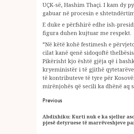
UÇK-së, Hashim Thaçi. I kam dy pye
gabuar në procesin e shtetndërtimit
E duke e përfshirë edhe ish-presid
figura duhen kujtuar me respekt.
”Në këtë kohë festimesh e përvjeto
cilat kanë qenë sidoqoftë thelbësis
Pikërisht kjo është gjëja që i bas
kryeministër i të gjithë qytetarëv
të kontributeve të tyre për Kosovë
mirënjohës që secili ka dhënë aq s
Continue
Previous
Reading
Abdixhiku: Kurti nuk e ka sjellur aso
pjesë detyruese të marrëveshjeve p