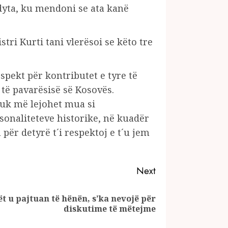
 dyta, ku mendoni se ata kanë
tri Kurti tani vlerësoi se këto tre
spekt për kontributet e tyre të
 të pavarësisë së Kosovës.
 Nuk më lejohet mua si
rsonaliteteve historike, në kuadër
për detyrë t´i respektoj e t´u jem
Next
ët u pajtuan të hënën, s’ka nevojë për
diskutime të mëtejme