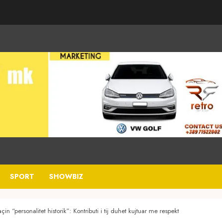
SPORT
SHOWBIZ
in “personalitet historik”: Kontributi i tij duhet kujtuar me respekt