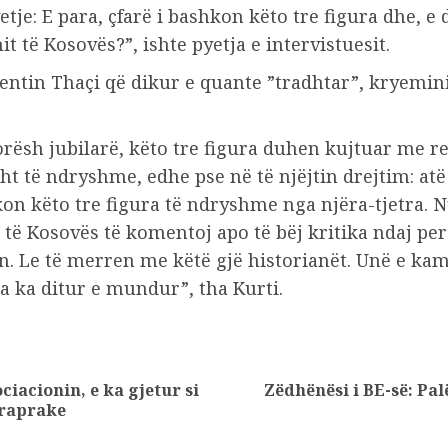
tje: E para, çfarë i bashkon këto tre figura dhe, e
 të Kosovës?”, ishte pyetja e intervistuesit.
entin Thaçi që dikur e quante ”tradhtar”, kryeminis
rësh jubilarë, këto tre figura duhen kujtuar me re
ht të ndryshme, edhe pse në të njëjtin drejtim: atë
hkon këto tre figura të ndryshme nga njëra-tjetra.
e të Kosovës të komentoj apo të bëj kritika ndaj pe
n. Le të merren me këtë gjë historianët. Unë e kam 
a ka ditur e mundur”, tha Kurti.
ciacionin, e ka gjetur si
Zëdhënësi i BE-së: Pal
Previous
Next
araprake
post:
post: