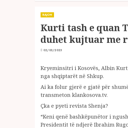
RAJON
Kurti tash e quan T
duhet kujtuar me 
02/03/2023
Kryeminsitri i Kosovës, Albin Kurt
nga shqiptarët në Shkup.
Ai ka folur gjerë e gjatë për shu
transmeton klankosova.tv.
Çka e pyeti revista Shenja?
“Keni qenë bashkëpunëtor i ngusht
Presidentit të ndjerë Ibrahim Rugo