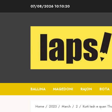
Skip
07/08/2026
10:10:20
to
content
BALLINA
MAQEDONI
RAJON
BOTA
Home
2023
March
2
Kurti tash e quan Thaç