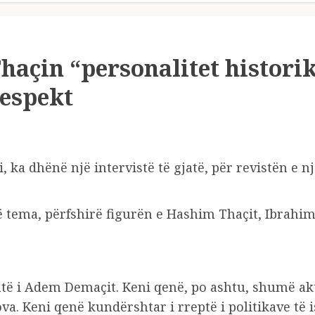
haçin “personalitet historik”
respekt
i, ka dhënë një intervistë të gjatë, për revistën e 
më tema, përfshirë figurën e Hashim Thaçit, Ibra
ë i Adem Demaçit. Keni qenë, po ashtu, shumë akt
va. Keni qenë kundërshtar i rreptë i politikave të 