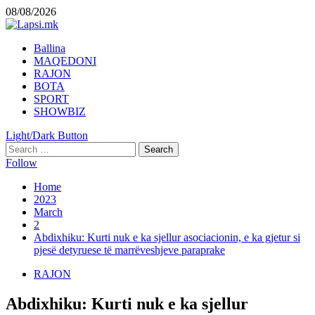
Skip
08/08/2026
to
content
Primary
Ballina
Menu
MAQEDONI
RAJON
BOTA
SPORT
SHOWBIZ
Light/Dark Button
Search
for:
Follow
Home
2023
March
2
Abdixhiku: Kurti nuk e ka sjellur asociacionin, e ka gjetur si
pjesë detyruese të marrëveshjeve paraprake
RAJON
Abdixhiku: Kurti nuk e ka sjellur