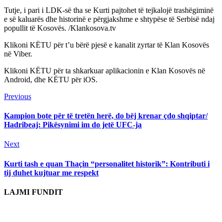
Tutje, i pari i LDK-së tha se Kurti pajtohet të tejkalojë trashëgiminë
e së kaluarës dhe historinë e përgjakshme e shtypëse të Serbisë ndaj
popullit të Kosovës. /Klankosova.tv
Klikoni KËTU për t’u bërë pjesë e kanalit zyrtar të Klan Kosovës
në Viber.
Klikoni KËTU për ta shkarkuar aplikacionin e Klan Kosovës në
Android, dhe KËTU për iOS.
Continue
Previous
Previous
post:
Reading
Kampion bote për të tretën herë, do bëj krenar çdo shqiptar/
Hadribeaj: Pikësynimi im do jetë UFC-ja
Next
Next
post:
Kurti tash e quan Thaçin “personalitet historik”: Kontributi i
tij duhet kujtuar me respekt
LAJMI FUNDIT