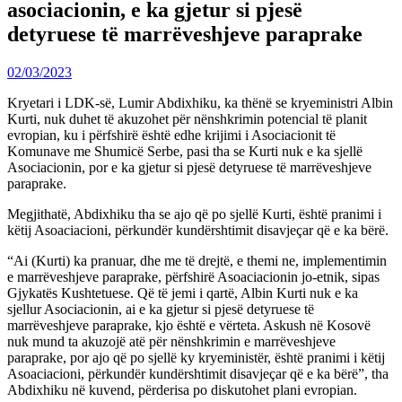
asociacionin, e ka gjetur si pjesë
detyruese të marrëveshjeve paraprake
02/03/2023
Kryetari i LDK-së, Lumir Abdixhiku, ka thënë se kryeministri Albin
Kurti, nuk duhet të akuzohet për nënshkrimin potencial të planit
evropian, ku i përfshirë është edhe krijimi i Asociacionit të
Komunave me Shumicë Serbe, pasi tha se Kurti nuk e ka sjellë
Asociacionin, por e ka gjetur si pjesë detyruese të marrëveshjeve
paraprake.
Megjithatë, Abdixhiku tha se ajo që po sjellë Kurti, është pranimi i
këtij Asoaciacioni, përkundër kundërshtimit disavjeçar që e ka bërë.
“Ai (Kurti) ka pranuar, dhe me të drejtë, e themi ne, implementimin
e marrëveshjeve paraprake, përfshirë Asoaciacionin jo-etnik, sipas
Gjykatës Kushtetuese. Që të jemi i qartë, Albin Kurti nuk e ka
sjellur Asociacionin, ai e ka gjetur si pjesë detyruese të
marrëveshjeve paraprake, kjo është e vërteta. Askush në Kosovë
nuk mund ta akuzojë atë për nënshkrimin e marrëveshjeve
paraprake, por ajo që po sjellë ky kryeministër, është pranimi i këtij
Asoaciacioni, përkundër kundërshtimit disavjeçar që e ka bërë”, tha
Abdixhiku në kuvend, përderisa po diskutohet plani evropian.