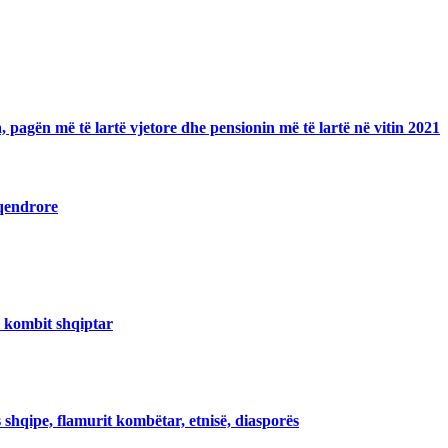
pagën më të lartë vjetore dhe pensionin më të lartë në vitin 2021
 qendrore
i kombit shqiptar
 shqipe, flamurit kombëtar, etnisë, diasporës