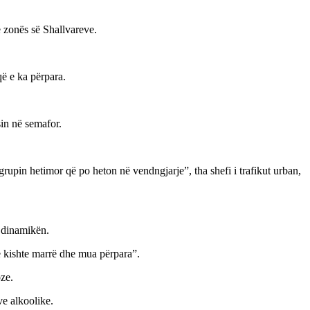
e zonës së Shallvareve.
që e ka përpara.
sin në semafor.
rupin hetimor që po heton në vendngjarje”, tha shefi i trafikut urban,
ë dinamikën.
ë kishte marrë dhe mua përpara”.
ze.
eve alkoolike.