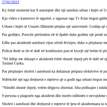
27/02/2023
Ky është momenti kur 8 automjete dhe një autobus urban i linjës së Un
Kjo video e kamerave të sigurisë, e siguruar nga Tv Klan tregon gjith
Urbani i linjës së Unazës fillimisht përplas një autoveturë. Goditja që
Pas goditjes, Porsche përfundon në të djathë duke goditur një pemë nd
Edhe pas aksidentit autobusi vijon sërish lëvizjen, duke u përplasur m
Policia thotë se do të dalë në konkluzion pasi të kryejë një hetim të plot
“Në lidhje me shkaqet e aksidentit është shumë shpejt për të dalë në n
Taulant Gjoka.
Pas përplasjes shoferi i autobusit ka deklaruar përpara efektivëve të p
Ndërkohë një nga drejtuesit e mjeteve që u godit nga urbani tregon mom
“Ndodhi shumë shpejt, vetëm dëgjova zhurmat. Isha pothuajse i ndaluar
9 persona u plagosën nga aksidenti dhe morën ndihmën e nevojshme mj
Shoferi i autobusit dhe drejtuesit e mjeteve të tjera të aksidentuara iu n