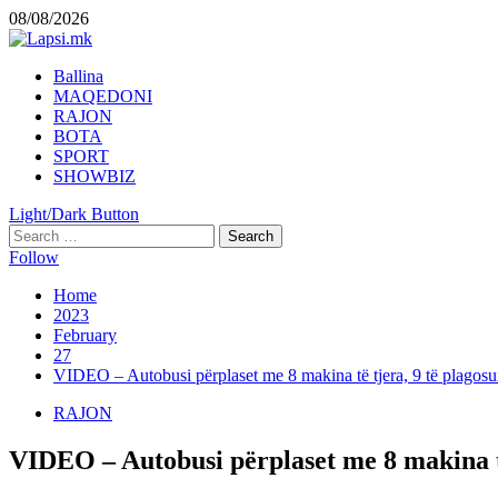
Skip
08/08/2026
to
content
Primary
Ballina
Menu
MAQEDONI
RAJON
BOTA
SPORT
SHOWBIZ
Light/Dark Button
Search
for:
Follow
Home
2023
February
27
VIDEO – Autobusi përplaset me 8 makina të tjera, 9 të plagosu
RAJON
VIDEO – Autobusi përplaset me 8 makina të