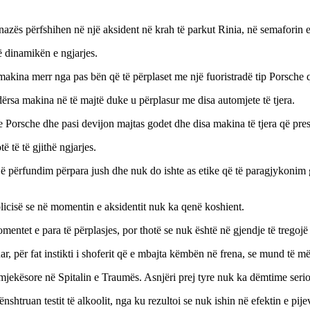
azës përfshihen në një aksident në krah të parkut Rinia, në semaforin 
ë dinamikën e ngjarjes.
 makina merr nga pas bën që të përplaset me një fuoristradë tip Porsche 
ërsa makina në të majtë duke u përplasur me disa automjete të tjera.
e Porsche dhe pasi devijon majtas godet dhe disa makina të tjera që pre
ë të të gjithë ngjarjes.
jë përfundim përpara jush dhe nuk do ishte as etike që të paragjykonim g
olicisë se në momentin e aksidentit nuk ka qenë koshient.
entet e para të përplasjes, por thotë se nuk është në gjendje të tregoj
, për fat instikti i shoferit që e mbajta këmbën në frena, se mund të m
ekësore në Spitalin e Traumës. Asnjëri prej tyre nuk ka dëmtime serio
ënshtruan testit të alkoolit, nga ku rezultoi se nuk ishin në efektin e pij