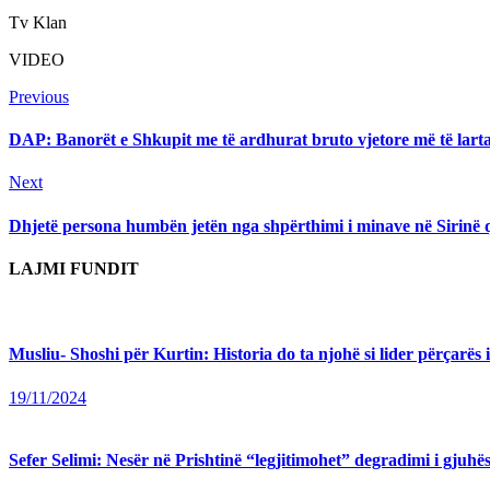
Tv Klan
VIDEO
Continue
Previous
Previous
post:
Reading
DAP: Banorët e Shkupit me të ardhurat bruto vjetore më të larta, 
Next
Next
post:
Dhjetë persona humbën jetën nga shpërthimi i minave në Sirinë
LAJMI FUNDIT
Musliu- Shoshi për Kurtin: Historia do ta njohë si lider përçarës 
19/11/2024
Sefer Selimi: Nesër në Prishtinë “legjitimohet” degradimi i gjuhës