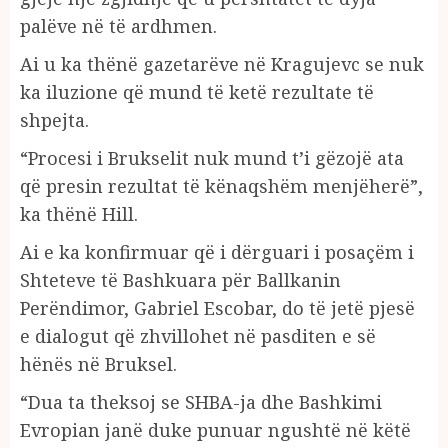
palëve në të ardhmen.
Ai u ka thënë gazetarëve në Kragujevc se nuk
ka iluzione që mund të ketë rezultate të
shpejta.
“Procesi i Brukselit nuk mund t’i gëzojë ata
që presin rezultat të kënaqshëm menjëherë”,
ka thënë Hill.
Ai e ka konfirmuar që i dërguari i posaçëm i
Shteteve të Bashkuara për Ballkanin
Perëndimor, Gabriel Escobar, do të jetë pjesë
e dialogut që zhvillohet në pasditen e së
hënës në Bruksel.
“Dua ta theksoj se SHBA-ja dhe Bashkimi
Evropian janë duke punuar ngushtë në këtë