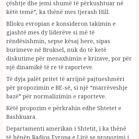
çështje dhe jemi shumë të përkushtuar në
këtë temë”, ka thënë mes tjerash Hill.
Blloku evropian e konsideron takimin e
gjashtë mes dy liderëve si më të
rëndësishmin, sepse kësaj here, sipas
burimeve në Bruksel, nuk do të ketë
diskutime për menaxhimin e krizave, por për
një dinamikë të re të raporteve.
Të dyja palët pritet të arrijnë pajtueshmëri
për propozimin e BE-së, si një “marrëveshje
bazë” për normalizimin e raporteve.
Këtë propozim e përkrahin edhe Shtetet e
Bashkuara.
Departamenti amerikan i Shtetit, i ka thënë
të hënën Radios Evropa e Lirë se propozimi i