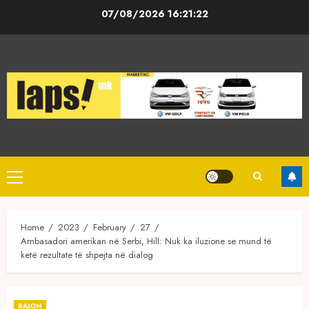
Skip
07/08/2026
16:21:22
to
content
Primary
Menu
Home
2023
February
27
Ambasadori amerikan në Serbi, Hill: Nuk ka iluzione se mund të
ketë rezultate të shpejta në dialog
RAJON