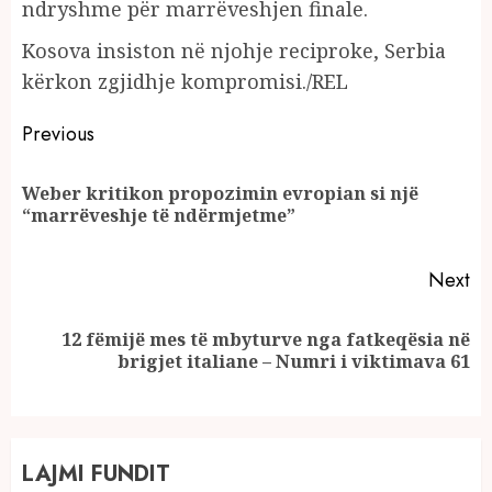
ndryshme për marrëveshjen finale.
Kosova insiston në njohje reciproke, Serbia
kërkon zgjidhje kompromisi./REL
Continue
Previous
Reading
Weber kritikon propozimin evropian si një
Pr
“marrëveshje të ndërmjetme”
po
Next
12 fëmijë mes të mbyturve nga fatkeqësia në
Next
brigjet italiane – Numri i viktimava 61
post:
LAJMI FUNDIT