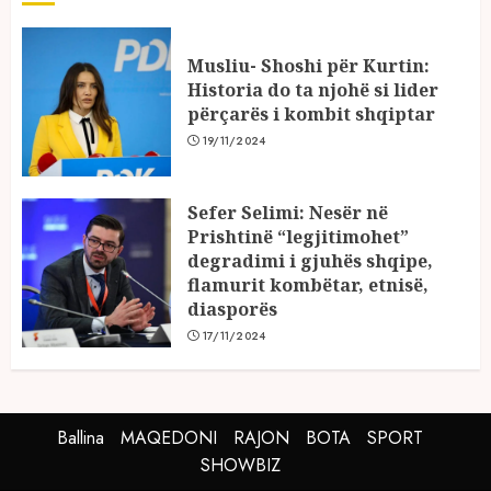
Musliu- Shoshi për Kurtin:
Historia do ta njohë si lider
përçarës i kombit shqiptar
19/11/2024
Sefer Selimi: Nesër në
Prishtinë “legjitimohet”
degradimi i gjuhës shqipe,
flamurit kombëtar, etnisë,
diasporës
17/11/2024
Ballina
MAQEDONI
RAJON
BOTA
SPORT
SHOWBIZ