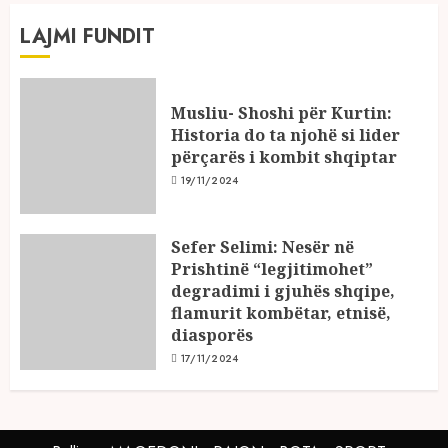
LAJMI FUNDIT
Musliu- Shoshi për Kurtin:
Historia do ta njohë si lider
përçarës i kombit shqiptar
19/11/2024
Sefer Selimi: Nesër në
Prishtinë “legjitimohet”
degradimi i gjuhës shqipe,
flamurit kombëtar, etnisë,
diasporës
17/11/2024