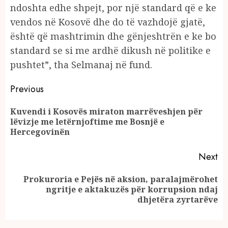
ndoshta edhe shpejt, por një standard që e ke
vendos në Kosovë dhe do të vazhdojë gjatë,
është që mashtrimin dhe gënjeshtrën e ke bo
standard se si me ardhë dikush në politike e
pushtet”, tha Selmanaj në fund.
Continue
Previous
Reading
Kuvendi i Kosovës miraton marrëveshjen për
Pr
lëvizje me letërnjoftime me Bosnjë e
po
Hercegovinën
Next
Prokuroria e Pejës në aksion, paralajmërohet
Next
ngritje e aktakuzës për korrupsion ndaj
post:
dhjetëra zyrtarëve