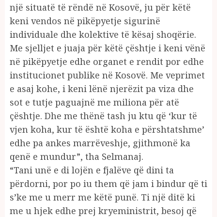
një situatë të rëndë në Kosovë, ju për këtë
keni vendos në pikëpyetje sigurinë
individuale dhe kolektive të kësaj shoqërie.
Me sjelljet e juaja për këtë çështje i keni vënë
në pikëpyetje edhe organet e rendit por edhe
institucionet publike në Kosovë. Me veprimet
e asaj kohe, i keni lënë njerëzit pa viza dhe
sot e tutje paguajnë me miliona për atë
çështje. Dhe me thënë tash ju ktu që ‘kur të
vjen koha, kur të është koha e përshtatshme’
edhe pa ankes marrëveshje, gjithmonë ka
qenë e mundur”, tha Selmanaj.
“Tani unë e di lojën e fjalëve që dini ta
përdorni, por po iu them që jam i bindur që ti
s’ke me u merr me këtë punë. Ti një ditë ki
me u hjek edhe prej kryeministrit, besoj që