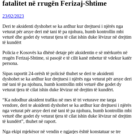
fatalitet në rrugën Ferizaj-Shtime
23/02/2023
Deri te aksidenti dyshohet se ka ardhur kur drejtuesi i njërës nga
veturat për arsye deri më tani të pa njohura, humb kontrollin mbi
veturë dhe godet dy veturat tjera të cilat ishin duke lëvizur në drejtim
të kundërt
Policia e Kosovës ka dhënë detaje për aksidentin e së mërkurën në
rrugën Ferizaj-Shtime, si pasojë e të cilit kanë mbetur të vdekur katër
persona.
Sipas raportit 24-orësh të policisë thuhet se deri te aksidenti
dyshohet se ka ardhur kur drejtuesi i njërës nga veturat për arsye deri
më tani të pa njohura, humb kontrollin mbi veturë dhe godet dy
veturat tjera të cilat ishin duke lëvizur në drejtim të kundërt.
“Ka ndodhur aksident trafiku në mes të tri veturave me targa
vendore, deri te aksidenti dyshohet se ka ardhur kur drejtuesi i njërës
nga veturat për arsye deri më tani të pa njohura, humb kontrollin mbi
veturë dhe godet dy veturat tjera të cilat ishin duke lëvizur në drejtim
të kundërt”, thuhet në raport.
Nga ekipi mjekësor në vendin e ngjarjes është konstatuar se tre