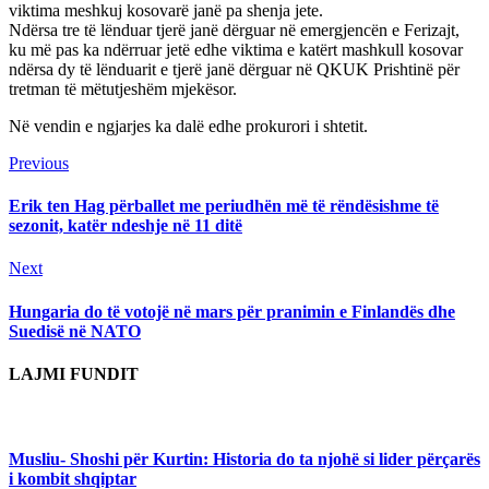
viktima meshkuj kosovarë janë pa shenja jete.
Ndërsa tre të lënduar tjerë janë dërguar në emergjencën e Ferizajt,
ku më pas ka ndërruar jetë edhe viktima e katërt mashkull kosovar
ndërsa dy të lënduarit e tjerë janë dërguar në QKUK Prishtinë për
tretman të mëtutjeshëm mjekësor.
Në vendin e ngjarjes ka dalë edhe prokurori i shtetit.
Continue
Previous
Previous
post:
Reading
Erik ten Hag përballet me periudhën më të rëndësishme të
sezonit, katër ndeshje në 11 ditë
Next
Next
post:
Hungaria do të votojë në mars për pranimin e Finlandës dhe
Suedisë në NATO
LAJMI FUNDIT
Musliu- Shoshi për Kurtin: Historia do ta njohë si lider përçarës
i kombit shqiptar