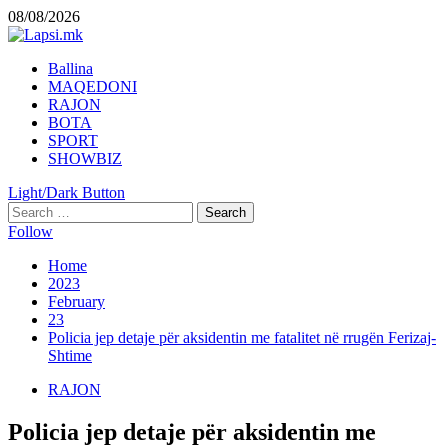
Skip
08/08/2026
to
content
Primary
Ballina
Menu
MAQEDONI
RAJON
BOTA
SPORT
SHOWBIZ
Light/Dark Button
Search
for:
Follow
Home
2023
February
23
Policia jep detaje për aksidentin me fatalitet në rrugën Ferizaj-
Shtime
RAJON
Policia jep detaje për aksidentin me