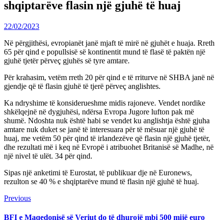
shqiptarëve flasin një gjuhë të huaj
22/02/2023
Në përgjithësi, evropianët janë mjaft të mirë në gjuhët e huaja. Rreth
65 për qind e popullsisë së kontinentit mund të flasë të paktën një
gjuhë tjetër përveç gjuhës së tyre amtare.
Për krahasim, vetëm rreth 20 për qind e të rriturve në SHBA janë në
gjendje që të flasin gjuhë të tjerë përveç anglishtes.
Ka ndryshime të konsiderueshme midis rajoneve. Vendet nordike
shkëlqejnë në dygjuhësi, ndërsa Evropa Jugore lufton pak më
shumë. Ndoshta nuk është habi se vendet ku anglishtja është gjuha
amtare nuk duket se janë të interesuara për të mësuar një gjuhë të
huaj, me vetëm 50 për qind të irlandezëve që flasin një gjuhë tjetër,
dhe rezultati më i keq në Evropë i atribuohet Britanisë së Madhe, në
një nivel të ulët. 34 për qind.
Sipas një anketimi të Eurostat, të publikuar dje në Euronews,
rezulton se 40 % e shqiptarëve mund të flasin një gjuhë të huaj.
Continue
Previous
Previous
post:
Reading
BFI e Maqedonisë së Veriut do të dhurojë mbi 500 mijë euro