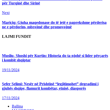
për Turqinë dhe Sirinë
Next
Next
post:
Mariçiq: Gjuha maqedonase do të jetë e paprekshme përderisa
ne e përdorim, mbrojmë dhe promovojmë
LAJMI FUNDIT
Musliu- Shoshi për Kurtin: Historia do ta njohë si lider përçarës
i kombit shqiptar
19/11/2024
Sefer Selimi: Nesër në Prishtinë “legjitimohet” degradimi i
gjuhës shqipe, flamurit kombëtar, etnisë, diasporës
17/11/2024
Ballina