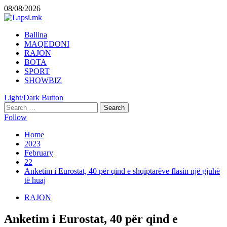
Skip
08/08/2026
to
content
Primary
Ballina
Menu
MAQEDONI
RAJON
BOTA
SPORT
SHOWBIZ
Light/Dark Button
Search
for:
Follow
Home
2023
February
22
Anketim i Eurostat, 40 për qind e shqiptarëve flasin një gjuhë
të huaj
RAJON
Anketim i Eurostat, 40 për qind e