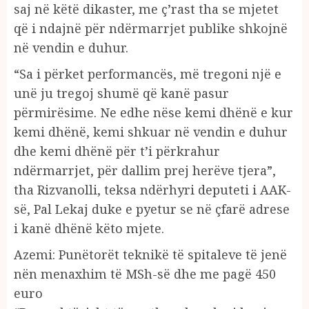
saj në këtë dikaster, me ç’rast tha se mjetet
që i ndajnë për ndërmarrjet publike shkojnë
në vendin e duhur.
“Sa i përket performancës, më tregoni një e
unë ju tregoj shumë që kanë pasur
përmirësime. Ne edhe nëse kemi dhënë e kur
kemi dhënë, kemi shkuar në vendin e duhur
dhe kemi dhënë për t’i përkrahur
ndërmarrjet, për dallim prej herëve tjera”,
tha Rizvanolli, teksa ndërhyri deputeti i AAK-
së, Pal Lekaj duke e pyetur se në çfarë adrese
i kanë dhënë këto mjete.
Azemi: Punëtorët teknikë të spitaleve të jenë
nën menaxhim të MSh-së dhe me pagë 450
euro