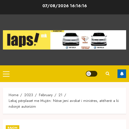
Skip
07/08/2026
16:16:16
to
content
Primary
Menu
Home
2023
February
21
Lekaj përplaset me Mujën: Nëse jeni avokat i ministres, atëherë a ki
ndonjë autorizim
RAJON