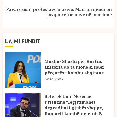
Pavarësisht protestave masive, Macron qëndron
Next
prapa reformave në pensione
post:
LAJMI FUNDIT
Musliu- Shoshi për Kurtin:
Historia do ta njohë si lider
përçarës i kombit shqiptar
19/11/2024
Sefer Selimi: Nesër në
Prishtinë “legjitimohet”
degradimi i gjuhës shqipe,
flamurit kombëtar, etnisë,