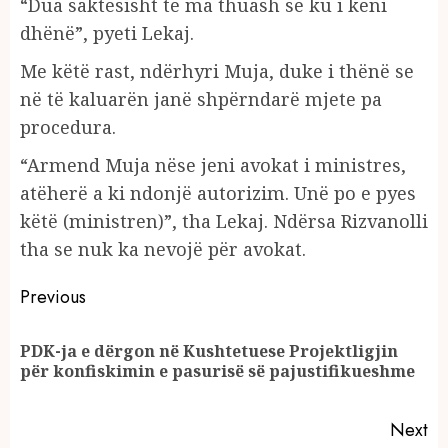
“Dua saktësisht të ma thuash se ku i keni
dhënë”, pyeti Lekaj.
Me këtë rast, ndërhyri Muja, duke i thënë se
në të kaluarën janë shpërndarë mjete pa
procedura.
“Armend Muja nëse jeni avokat i ministres,
atëherë a ki ndonjë autorizim. Unë po e pyes
këtë (ministren)”, tha Lekaj. Ndërsa Rizvanolli
tha se nuk ka nevojë për avokat.
Continue
Previous
Reading
PDK-ja e dërgon në Kushtetuese Projektligjin
Pr
për konfiskimin e pasurisë së pajustifikueshme
po
Next