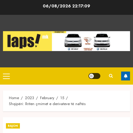
Skip
06/08/2026
22:17:10
to
content
Primary
Menu
Home
2023
February
15
Shqipëri: Rriten çmimet e derivateve të naftës
RAJON