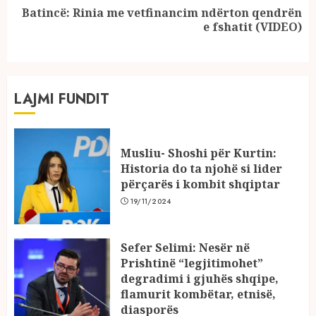
Batincë: Rinia me vetfinancim ndërton qendrën
Next
e fshatit (VIDEO)
post:
LAJMI FUNDIT
Musliu- Shoshi për Kurtin:
Historia do ta njohë si lider
përçarës i kombit shqiptar
19/11/2024
Sefer Selimi: Nesër në
Prishtinë “legjitimohet”
degradimi i gjuhës shqipe,
flamurit kombëtar, etnisë,
diasporës