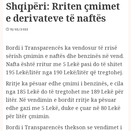
Shqipëri: Rriten çmimet
e derivateve të naftës
15/02/2023
Bordi i Transparencës ka vendosur të rrisë
sërish çmimin e naftës dhe benzinës në vend.
Nafta është rritur me 5 Lekë pasi do të shitet
195 Lekë/litër nga 190 Lekë/litër që tregtohej.
Rritje ka pësuar edhe çmimi i benzinës, e cila
nga 185 Lekë do të tregtohet me 189 Lekë për
litër. Në vendimin e bordit rritje ka pësuar
edhe gazi me 5 Lekë, duke e çuar në 80 Lekë
për litër çmimin.
Bordi i Transparencës thekson se vendimet i