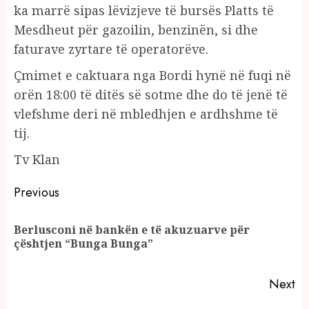
ka marrë sipas lëvizjeve të bursës Platts të
Mesdheut për gazoilin, benzinën, si dhe
faturave zyrtare të operatorëve.
Çmimet e caktuara nga Bordi hynë në fuqi në
orën 18:00 të ditës së sotme dhe do të jenë të
vlefshme deri në mbledhjen e ardhshme të
tij.
Tv Klan
Continue
Previous
Reading
Berlusconi në bankën e të akuzuarve për
Pr
çështjen “Bunga Bunga”
po
Next