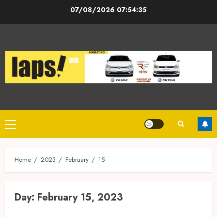
Skip
07/08/2026
07:54:35
to
content
Primary
Menu
Home
2023
February
15
Day:
February 15, 2023