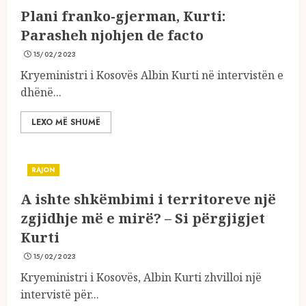
Plani franko-gjerman, Kurti:
Parasheh njohjen de facto
15/02/2023
Kryeministri i Kosovës Albin Kurti në intervistën e
dhënë...
LEXO MË SHUMË
RAJON
A ishte shkëmbimi i territoreve një
zgjidhje më e mirë? – Si përgjigjet
Kurti
15/02/2023
Kryeministri i Kosovës, Albin Kurti zhvilloi një
intervistë për...