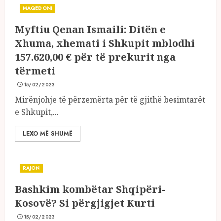
MAQEDONI
Myftiu Qenan Ismaili: Ditën e
Xhuma, xhemati i Shkupit mblodhi
157.620,00 € për të prekurit nga
tërmeti
15/02/2023
Mirënjohje të përzemërta për të gjithë besimtarët
e Shkupit,...
LEXO MË SHUMË
RAJON
Bashkim kombëtar Shqipëri-
Kosovë? Si përgjigjet Kurti
15/02/2023