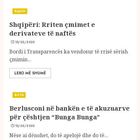
RAJON
Shqipëri: Rriten çmimet e
derivateve të naftës
15/02/2023
Bordi i Transparencës ka vendosur të rrisë sërish
çmimin...
LEXO MË SHUMË
BOTA
Berlusconi në bankën e të akuzuarve
për çështjen “Bunga Bunga”
15/02/2023
Nëse ai dënohet, do të apelojë dhe do të...