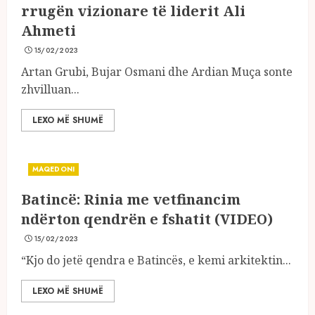
rrugën vizionare të liderit Ali
Ahmeti
15/02/2023
Artan Grubi, Bujar Osmani dhe Ardian Muça sonte
zhvilluan...
LEXO MË SHUMË
MAQEDONI
Batincë: Rinia me vetfinancim
ndërton qendrën e fshatit (VIDEO)
15/02/2023
“Kjo do jetë qendra e Batincës, e kemi arkitektin...
LEXO MË SHUMË