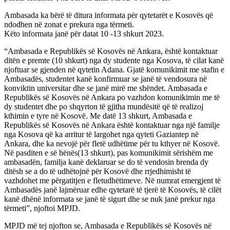
Ambasada ka bërë të ditura informata për qytetarët e Kosovës që
ndodhen në zonat e prekura nga tërmeti.
Këto informata janë për datat 10 -13 shkurt 2023.
“Ambasada e Republikës së Kosovës në Ankara, është kontaktuar
ditën e premte (10 shkurt) nga dy studente nga Kosova, të cilat kanë
njoftuar se gjenden në qytetin Adana. Gjatë komunikimit me stafin e
Ambasadës, studentet kanë konfirmuar se janë të vendosura në
konviktin universitar dhe se janë mirë me shëndet. Ambasada e
Republikës së Kosovës në Ankara po vazhdon komunikimin me të
dy studentet dhe po shqyrton të gjitha mundësitë që të realizoj
kthimin e tyre në Kosovë. Me datë 13 shkurt, Ambasada e
Republikës së Kosovës në Ankara është kontaktuar nga një familje
nga Kosova që ka arritur të largohet nga qyteti Gaziantep në
Ankara, dhe ka nevojë për fletë udhëtime për tu kthyer në Kosovë.
Në pasditen e së hënës(13 shkurt), pas komunikimit sërishëm me
ambasadën, familja kanë deklaruar se do të vendosin brenda dy
ditësh se a do të udhëtojnë për Kosovë dhe rrjedhimisht të
vazhdohet me përgatitjen e fletudhëtimeve. Në numrat emergjent të
Ambasadës janë lajmëruar edhe qytetarë të tjerë të Kosovës, të cilët
kanë dhënë informata se janë të sigurt dhe se nuk janë prekur nga
tërmeti”, njoftoi MPJD.
MPJD më tej njofton se, Ambasada e Republikës së Kosovës në