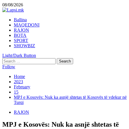
Skip
08/08/2026
to
content
Primary
Ballina
Menu
MAQEDONI
RAJON
BOTA
SPORT
SHOWBIZ
Light/Dark Button
Search
for:
Follow
Home
2023
February
15
MPJ e Kosovës: Nuk ka asnjë shtetas të Kosovës të vdekur në
Turqi
RAJON
MPJ e Kosovës: Nuk ka asnjë shtetas të