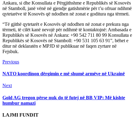
Ankara, si dhe Konsullata e Përgjithshme e Republikës së Kosovës
në Stamboll, janë vënë në gjendje gatishmërie për t’u ofruar ndihmë
qytetarëve të Kosovës që ndodhen në zonat e goditura nga tërmeti.
“Të gjithë qytetarët e Kosovës që ndodhen në zonat e prekura nga
tërmeti, të cilët kanë nevojë për ndihmë të kontaktojnë: Ambasada e
Republikës së Kosovës në Ankara: +90 542 711 80 99 Konsullata e
Republikës së Kosovës në Stamboll: +90 531 105 63 91”, bëhet e
ditur në deklaratën e MPJD të publikuar në faqen zyrtare në
Fejsbuk.
Continue
Previous
Previous
post:
Reading
NATO koordinon dërgimin e më shumë armëve në Ukrainë
Next
Next
post:
Gold AG tregon përse nuk do të futej në BB VIP: Më kishte
humbur namazi
LAJMI FUNDIT