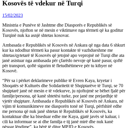
Kosovës të vdekur në Turqi
15/02/2023
Ministria e Punëve të Jashtme dhe Diasporës e Republikës së
Kosovës, njofton se në mesin e viktimave nga tërmeti që ka goditur
Turqinë nuk ka asnjë shtetas kosovar.
Ambasada e Republikës së Kosovës në Ankara që nga data 6 shkurt
kur ka ndodhur tërmeti ka pasur kontakte të vazhdueshme me
shtetas/qytetarë të Kosovës që jetojnë apo veprojnë në Turqi dhe ata
janë asistuar nga ambasada për çfarëdo nevoje që kanë pasur, qoftë
për transport, qoftë sigurim të fletudhëtimeve për tu kthyer në
Kosovë.
“Për sa i përket deklarimeve publike të Evren Kaya, kryetar i
Shoqatës së Kulturës dhe Solidaritetit të Shqiptarëve të Turqi, se 70
shqiptarë janë në mesin e të vdekurve, ju njoftojmë se bëhet fjalë për
familje/persona, që kanë shtetësi turke, por janë me prejardhje të
vjetër shqiptare. Ambasada e Republikës së Kosovës në Ankara, në
vijim të komunikimeve me diasporën tonë në Turqi, përfshirë edhe
me persona që nuk janë shtetas të Republikës së Kosovës, ka
kontaktuar dhe ka biseduar edhe me Kaya, gjatë javës së kaluar, i
cili ka informuar se ai dhe familja e tij janë mirë dhe nuk kanë
pësuar lëndime”, ka bërë të ditur MPJD e Kosovës.