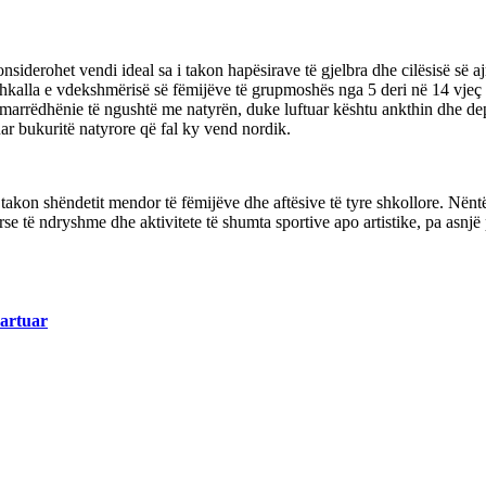
 konsiderohet vendi ideal sa i takon hapësirave të gjelbra dhe cilësisë së
 Shkalla e vdekshmërisë së fëmijëve të grupmoshës nga 5 deri në 14 vje
 marrëdhënie të ngushtë me natyrën, duke luftuar kështu ankthin dhe dep
ar bukuritë natyrore që fal ky vend nordik.
i takon shëndetit mendor të fëmijëve dhe aftësive të tyre shkollore. Nën
urse të ndryshme dhe aktivitete të shumta sportive apo artistike, pa as
martuar