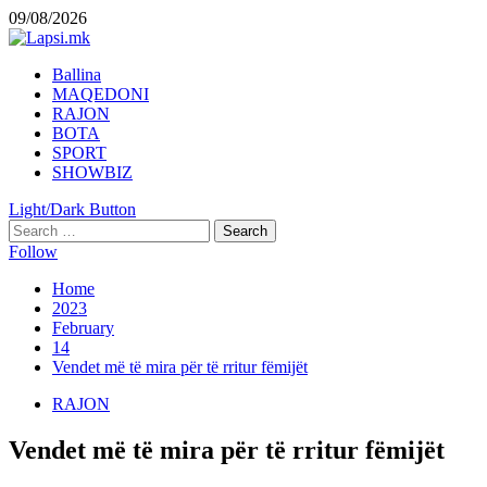
Skip
09/08/2026
to
content
Primary
Ballina
Menu
MAQEDONI
RAJON
BOTA
SPORT
SHOWBIZ
Light/Dark Button
Search
for:
Follow
Home
2023
February
14
Vendet më të mira për të rritur fëmijët
RAJON
Vendet më të mira për të rritur fëmijët