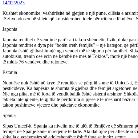
14/02/2023
Kushtet ekonomike, vështirësitë në gjetjen e një pune, cilësia e arsimi
të zhvendosen në shtete që konsiderohen idele për rritjen e fëmijëve. S
Japonia
Japonia renditet në vendin e parë sa i takon shëndetin fizik, duke pasu
Japonia renditet e dyta për “botën rreth fëmijës” – një kategori që përfsh
Japonia është gjithashtu një nga vendet më të sigurta për familjet. Sh
autobusin, trenin ose ecin në këmbë në mes të Tokios”, thotë një banor
të midis 76 vendeve dhe rajoneve.
Estonia
Ndonëse nuk është në krye të renditjes së përgjithshme të Unicef-it, E
pesticideve. Ka hapësira ​​të shumta të gjelbra dhe fëmijët argëtohen n
Një nga pikat më të forta të vendit baltik është sistemi arsimor. Shko
tableta inteligjentë, të gjitha të përdorura si pjesë e të mësuarit bazua
takon pushimeve vjetore dhe paketave ekonomike.
Spanja
Sipas Unicef-it, Spanja ka nivelin më të ulët të fëmijëve që sëmuren për
fëmijët në Spanjë kanë mirëqenie të lartë. Ata dallojnë për aftësitë soc
shkalla e vetëvrasjes së adoleshentëve është thuajse inekzistente.