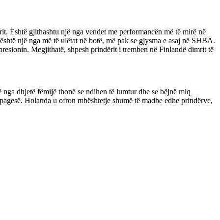
 ajrit. Është gjithashtu një nga vendet me performancën më të mirë në
ç është një nga më të ulëtat në botë, më pak se gjysma e asaj në SHBA.
resionin. Megjithatë, shpesh prindërit i tremben në Finlandë dimrit të
të nga dhjetë fëmijë thonë se ndihen të lumtur dhe se bëjnë miq
një pagesë. Holanda u ofron mbështetje shumë të madhe edhe prindërve,