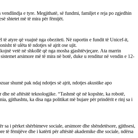
 vendlindja e tyre. Megjithatë, së fundmi, familjet e reja po zgjedhin
së shtetet më të mira për fëmijët.
të atyre që vuajnë nga obeziteti. Në raportin e fundit të Unicef-it,
isht të ulëta të ndotjes së ajrit ose ujit.
shkojnë vetë në shkollë që nga mosha gjashtëvjeçare. Ata marrin
 sistemet arsimore më të mira në botë, duke u renditur në vendin e 12-
ozuar shumë pak ndaj ndotjes së ajrit, ndotjes akustike apo
or dhe në aftësitë teknologjike. “Tashmë që në kopshte, ka robotë,
a, gjithashtu, ka disa nga politikat më bujare për prindërit e rinj sa i
për sa i përket shërbimeve sociale, arsimore dhe shëndetësore, gjithsesi,
ore të fëmijëve dhe i katërti për aftësitë akademike dhe sociale, ndërsa