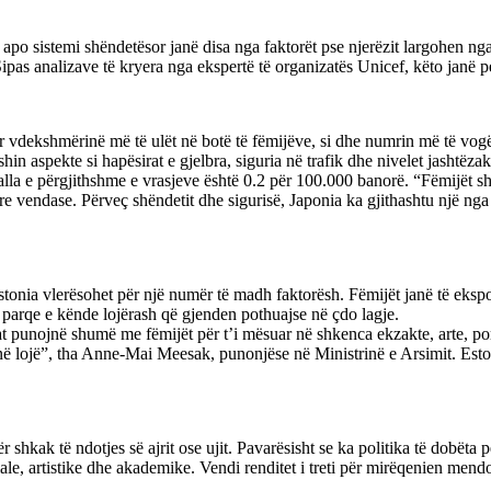
t apo sistemi shëndetësor janë disa nga faktorët pse njerëzit largohen nga
ipas analizave të kryera nga ekspertë të organizatës Unicef, këto janë pe
r vdekshmërinë më të ulët në botë të fëmijëve, si dhe numrin më të vogël 
in aspekte si hapësirat e gjelbra, siguria në trafik dhe nivelet jashtëzakon
kalla e përgjithshme e vrasjeve është 0.2 për 100.000 banorë. “Fëmijët 
e vendase. Përveç shëndetit dhe sigurisë, Japonia ka gjithashtu një nga
stonia vlerësohet për një numër të madh faktorësh. Fëmijët janë të eksp
ë parqe e kënde lojërash që gjenden pothuajse në çdo lagje.
llat punojnë shumë me fëmijët për t’i mësuar në shkenca ekzakte, arte, p
r në lojë”, tha Anne-Mai Meesak, punonjëse në Ministrinë e Arsimit. Estoni
 shkak të ndotjes së ajrit ose ujit. Pavarësisht se ka politika të dobëta 
iale, artistike dhe akademike. Vendi renditet i treti për mirëqenien mend