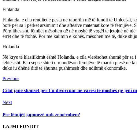
Finlanda
Finlanda, e cila renditet e pesta në raportin më të fundit të Unicef-it,
botë për sa i përket arsimimit dhe aftësive matematikore të fëmijëve.
Përgjithësisht, fëmijët mësohen që në moshë të vogël të jetojnë në një
errët dhe të ftohtë. Por me kalimin e kohës, mësohen me të, duke shiju
Holanda
Në krye të klasifikimit është Holanda, e cila vlerësohet shumë për sa 
lehtësisht. Kjo sepse shteti u mundëson fëmijëve të marrin pjesë në k
duke iu dhënë ditë të shumta pushimesh dhe ndihmë ekonomike.
Continue
Previous
Previous
post:
Reading
Cilat janë shanset për t’u divorcuar në varësi të moshës që jeni 
Next
Next
post:
Pse fëmijët japonezë nuk zemërohen?
LAJMI FUNDIT