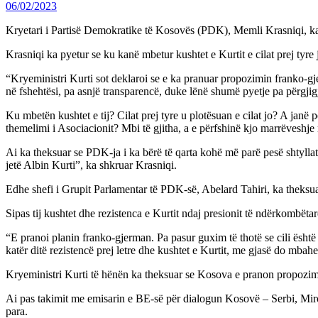
06/02/2023
Kryetari i Partisë Demokratike të Kosovës (PDK), Memli Krasniqi, ka 
Krasniqi ka pyetur se ku kanë mbetur kushtet e Kurtit e cilat prej tyre 
“Kryeministri Kurti sot deklaroi se e ka pranuar propozimin franko-g
në fshehtësi, pa asnjë transparencë, duke lënë shumë pyetje pa përgjigje
Ku mbetën kushtet e tij? Cilat prej tyre u plotësuan e cilat jo? A jan
themelimi i Asociacionit? Mbi të gjitha, a e përfshinë kjo marrëveshje
Ai ka theksuar se PDK-ja i ka bërë të qarta kohë më parë pesë shtylla
jetë Albin Kurti”, ka shkruar Krasniqi.
Edhe shefi i Grupit Parlamentar të PDK-së, Abelard Tahiri, ka theksua
Sipas tij kushtet dhe rezistenca e Kurtit ndaj presionit të ndërkomb
“E pranoi planin franko-gjerman. Pa pasur guxim të thotë se cili është
katër ditë rezistencë prej letre dhe kushtet e Kurtit, me gjasë do mba
Kryeministri Kurti të hënën ka theksuar se Kosova e pranon propozim
Ai pas takimit me emisarin e BE-së për dialogun Kosovë – Serbi, Miro
para.