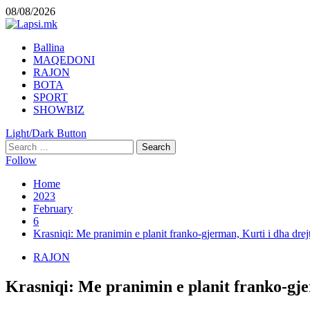
Skip
08/08/2026
to
content
Primary
Ballina
Menu
MAQEDONI
RAJON
BOTA
SPORT
SHOWBIZ
Light/Dark Button
Search
for:
Follow
Home
2023
February
6
Krasniqi: Me pranimin e planit franko-gjerman, Kurti i dha drej
RAJON
Krasniqi: Me pranimin e planit franko-gje