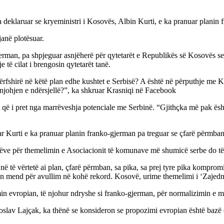
deklaruar se kryeministri i Kosovës, Albin Kurti, e ka pranuar planin 
janë plotësuar.
jerman, pa shpjeguar asnjëherë për qytetarët e Republikës së Kosovës se
 të cilat i brengosin qytetarët tanë.
ë përfshirë në këtë plan edhe kushtet e Serbisë? A është në përputhje me
 njohjen e ndërsjellë?”, ka shkruar Krasniqi në Facebook
t që i pret nga marrëveshja potenciale me Serbinë. “Gjithçka më pak ës
r Kurti e ka pranuar planin franko-gjerman pa treguar se çfarë përmban
ëtarëve për themelimin e Asociacionit të komunave më shumicë serbe do t
 në të vërtetë ai plan, çfarë përmban, sa pika, sa prej tyre pika kompro
hen mend për avullim në kohë rekord. Kosovë, urime themelimi i ‘Zajednic
in evropian, të njohur ndryshe si franko-gjerman, për normalizimin e 
slav Lajçak, ka thënë se konsideron se propozimi evropian është bazë e