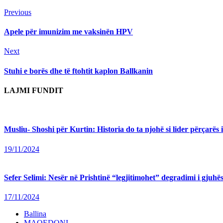
Continue
Previous
Previous
post:
Reading
Apele për imunizim me vaksinën HPV
Next
Next
post:
Stuhi e borës dhe të ftohtit kaplon Ballkanin
LAJMI FUNDIT
Musliu- Shoshi për Kurtin: Historia do ta njohë si lider përçarës 
19/11/2024
Sefer Selimi: Nesër në Prishtinë “legjitimohet” degradimi i gjuhës
17/11/2024
Ballina
MAQEDONI