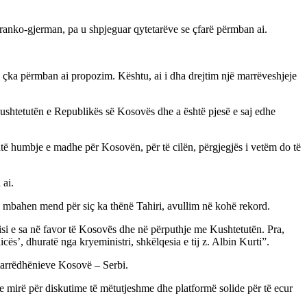
franko-gjerman, pa u shpjeguar qytetarëve se çfarë përmban ai.
 çka përmban ai propozim. Kështu, ai i dha drejtim një marrëveshjeje
 Kushtetutën e Republikës së Kosovës dhe a është pjesë e saj edhe
htë humbje e madhe për Kosovën, për të cilën, përgjegjës i vetëm do të
 ai.
ë mbahen mend për siç ka thënë Tahiri, avullim në kohë rekord.
misi e sa në favor të Kosovës dhe në përputhje me Kushtetutën. Pra,
ës’, dhuratë nga kryeministri, shkëlqesia e tij z. Albin Kurti”.
marrëdhënieve Kosovë – Serbi.
 mirë për diskutime të mëtutjeshme dhe platformë solide për të ecur