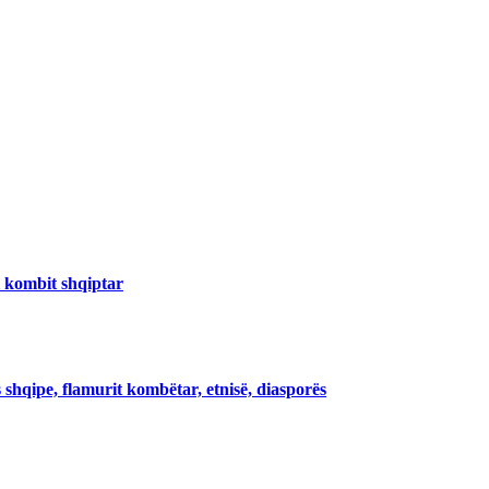
i kombit shqiptar
 shqipe, flamurit kombëtar, etnisë, diasporës