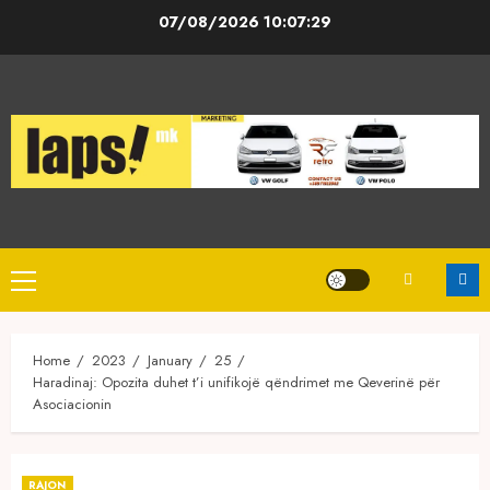
Skip
07/08/2026
10:07:29
to
content
Primary
Menu
Home
2023
January
25
Haradinaj: Opozita duhet t’i unifikojë qëndrimet me Qeverinë për
Asociacionin
RAJON