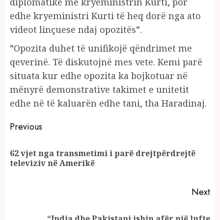
diplomatike me kryeministrin Kurti, por
edhe kryeministri Kurti të heq dorë nga ato
videot linçuese ndaj opozitës”.
”Opozita duhet të unifikojë qëndrimet me
qeverinë. Të diskutojnë mes vete. Kemi parë
situata kur edhe opozita ka bojkotuar në
mënyrë demonstrative takimet e unitetit
edhe në të kaluarën edhe tani, tha Haradinaj.
Continue
Previous
Reading
​62 vjet nga transmetimi i parë drejtpërdrejtë
Pr
televiziv në Amerikë
po
Next
“India dhe Pakistani ishin afër një lufte