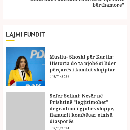
Next
bërthamore”
post:
LAJMI FUNDIT
Musliu- Shoshi për Kurtin:
Historia do ta njohë si lider
përçarës i kombit shqiptar
19/11/2024
Sefer Selimi: Nesër në
Prishtinë “legjitimohet”
degradimi i gjuhës shqipe,
flamurit kombëtar, etnisë,
diasporës
17/11/2024