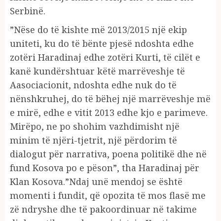
Serbinë.
”Nëse do të kishte më 2013/2015 një ekip
uniteti, ku do të bënte pjesë ndoshta edhe
zotëri Haradinaj edhe zotëri Kurti, të cilët e
kanë kundërshtuar këtë marrëveshje të
Aasociacionit, ndoshta edhe nuk do të
nënshkruhej, do të bëhej një marrëveshje më
e mirë, edhe e vitit 2013 edhe kjo e parimeve.
Mirëpo, ne po shohim vazhdimisht një
minim të njëri-tjetrit, një përdorim të
dialogut për narrativa, poena politikë dhe në
fund Kosova po e pëson”, tha Haradinaj për
Klan Kosova.”Ndaj unë mendoj se është
momenti i fundit, që opozita të mos flasë me
zë ndryshe dhe të pakoordinuar në takime