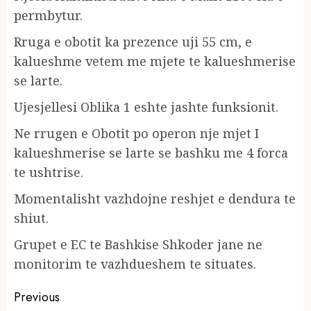
permbytur.
Rruga e obotit ka prezence uji 55 cm, e
kalueshme vetem me mjete te kalueshmerise
se larte.
Ujesjellesi Oblika 1 eshte jashte funksionit.
Ne rrugen e Obotit po operon nje mjet I
kalueshmerise se larte se bashku me 4 forca
te ushtrise.
Momentalisht vazhdojne reshjet e dendura te
shiut.
Grupet e EC te Bashkise Shkoder jane ne
monitorim te vazhdueshem te situates.
Continue
Previous