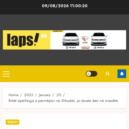
Skip
09/08/2026
11:00:21
to
content
Primary
Menu
Home
2023
January
20
Rritet sipërfaqja e përmbytur në Shkodër, ja situata deri në mesditë
RAJON