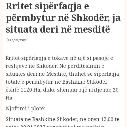
Rritet sipërfaqja e
përmbytur në Shkodër, ja
situata deri në mesditë
20/01/2023
Rritet sipërfaqja e tokave në ujë si pasojë e
reshjeve në Shkodër. Në përditësimin e
situatës deri në Mesditë, thuhet se sipërfaqja
totale e përmbytur në Bashkinë Shkodër
është 1120 Ha, duke shënuar një rritje me 20
Ha.
Njoftimi i plotë:
Situata ne Bashkine Shkoder, ne oren 12.00 te
dates 20.01.2023 paraqitet si me poshte: