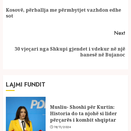
Reading
Kosovë, përballja me përmbytjet vazhdon edhe
Pr
sot
po
Next
30 vjeçari nga Shkupi gjendet i vdekur në një
Next
banesë në Bujanoc
post:
LAJMI FUNDIT
Musliu- Shoshi për Kurtin:
Historia do ta njohë si lider
përçarës i kombit shqiptar
19/11/2024