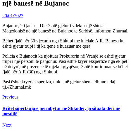
një banesë në Bujanoc
20/01/2023
Bujanoc, 20 janar – Dje është gjetur i vdekur një shtetas i
Maqedonisë në një banesë në Bujanoc të Serbisë, informon Zhurnal.
Bëhet fjalë për 30 vjeçarin nga Shkupi me iniciale A.R. Banesa ku
është gjetur trupi i tij ka qenë e huazuar me qera.
Policia e Bujanocit ka njoftuar Prokurorin në Vranjë se është gjetur
trupi i një personi të panjohur. Pasi është kryer ekspertizë nga ekipet
në detyrë, në prezencë të mjekut gjyqësor, është konfirmuar se bëhet
fjalë për A.R (30) nga Shkupi.
Pasi është kryer ekspertiza, nuk janë gjetur shenja dhune ndaj
tij.//Zhurnal.mk
Continue
Previous
Previous
post:
Reading
Rritet sipërfaqja e përmbytur në Shkodër, ja situata deri në
mesditë
Next
Next
post: