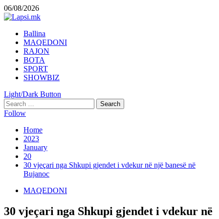
Skip
06/08/2026
to
content
Primary
Ballina
Menu
MAQEDONI
RAJON
BOTA
SPORT
SHOWBIZ
Light/Dark Button
Search
for:
Follow
Home
2023
January
20
30 vjeçari nga Shkupi gjendet i vdekur në një banesë në
Bujanoc
MAQEDONI
30 vjeçari nga Shkupi gjendet i vdekur në