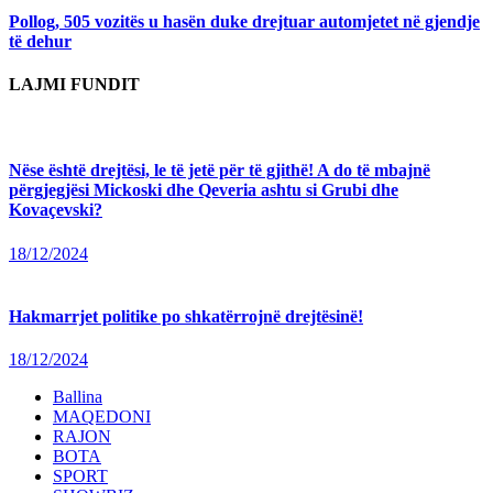
Pollog, 505 vozitës u hasën duke drejtuar automjetet në gjendje
të dehur
LAJMI FUNDIT
Nëse është drejtësi, le të jetë për të gjithë! A do të mbajnë
përgjegjësi Mickoski dhe Qeveria ashtu si Grubi dhe
Kovaçevski?
18/12/2024
Hakmarrjet politike po shkatërrojnë drejtësinë!
18/12/2024
Ballina
MAQEDONI
RAJON
BOTA
SPORT