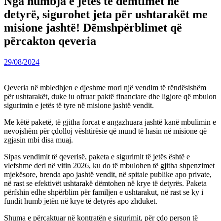
Nga humbja e jetës te dëmtimet në
detyrë, sigurohet jeta për ushtarakët me
misione jashtë! Dëmshpërblimet që
përcakton qeveria
29/08/2024
Qeveria në mbledhjen e djeshme mori një vendim të rëndësishëm
për ushtarakët, duke iu ofruar paktë financiare dhe ligjore që mbulon
sigurimin e jetës të tyre në misione jashtë vendit.
Me këtë paketë, të gjitha forcat e angazhuara jashtë kanë mbulimin e
nevojshëm për çdolloj vështirësie që mund të hasin në misione që
zgjasin mbi disa muaj.
Sipas vendimit të qeverisë, paketa e sigurimit të jetës është e
vlefshme deri në vitin 2026, ku do të mbulohen të gjitha shpenzimet
mjekësore, brenda apo jashtë vendit, në spitale publike apo private,
në rast se efektivët ushtarakë dëmtohen në krye të detyrës. Paketa
përfshin edhe shpërblim për familjen e ushtarakut, në rast se ky i
fundit humb jetën në krye të detyrës apo zhduket.
Shuma e përcaktuar në kontratën e sigurimit, për çdo person të