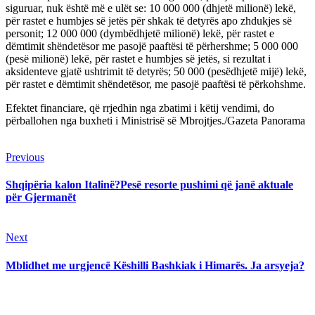
siguruar, nuk është më e ulët se: 10 000 000 (dhjetë milionë) lekë,
për rastet e humbjes së jetës për shkak të detyrës apo zhdukjes së
personit; 12 000 000 (dymbëdhjetë milionë) lekë, për rastet e
dëmtimit shëndetësor me pasojë paaftësi të përhershme; 5 000 000
(pesë milionë) lekë, për rastet e humbjes së jetës, si rezultat i
aksidenteve gjatë ushtrimit të detyrës; 50 000 (pesëdhjetë mijë) lekë,
për rastet e dëmtimit shëndetësor, me pasojë paaftësi të përkohshme.
Efektet financiare, që rrjedhin nga zbatimi i këtij vendimi, do
përballohen nga buxheti i Ministrisë së Mbrojtjes./Gazeta Panorama
Continue
Previous
Previous
post:
Reading
Shqipëria kalon Italinë?Pesë resorte pushimi që janë aktuale
për Gjermanët
Next
Next
post:
Mblidhet me urgjencë Këshilli Bashkiak i Himarës. Ja arsyeja?