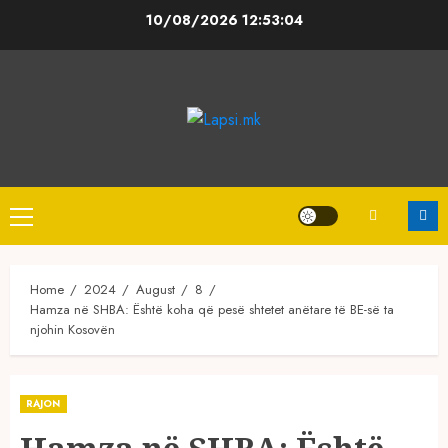
Skip
10/08/2026
12:53:05
to
content
Primary
Menu
Home
2024
August
8
Hamza në SHBA: Është koha që pesë shtetet anëtare të BE-së ta
njohin Kosovën
RAJON