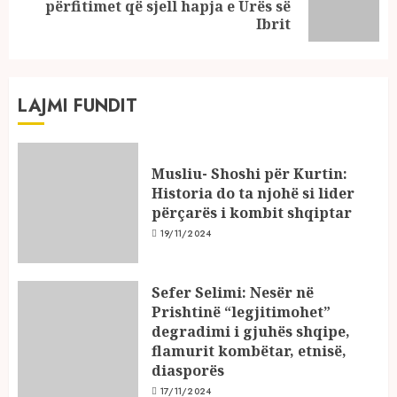
Next
përfitimet që sjell hapja e Urës së
post:
Ibrit
LAJMI FUNDIT
Musliu- Shoshi për Kurtin:
Historia do ta njohë si lider
përçarës i kombit shqiptar
19/11/2024
Sefer Selimi: Nesër në
Prishtinë “legjitimohet”
degradimi i gjuhës shqipe,
flamurit kombëtar, etnisë,
diasporës
17/11/2024