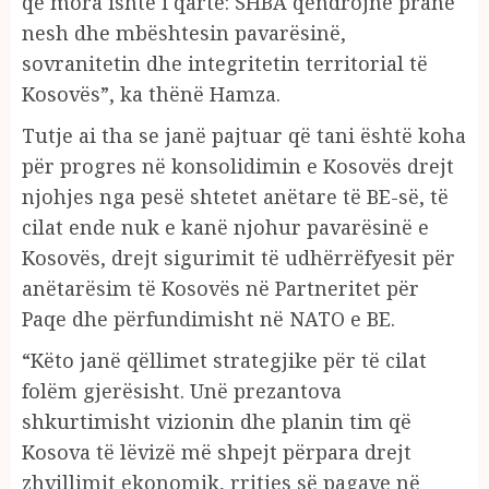
që mora ishte i qartë: SHBA qëndrojnë pranë
nesh dhe mbështesin pavarësinë,
sovranitetin dhe integritetin territorial të
Kosovës”, ka thënë Hamza.
Tutje ai tha se janë pajtuar që tani është koha
për progres në konsolidimin e Kosovës drejt
njohjes nga pesë shtetet anëtare të BE-së, të
cilat ende nuk e kanë njohur pavarësinë e
Kosovës, drejt sigurimit të udhërrëfyesit për
anëtarësim të Kosovës në Partneritet për
Paqe dhe përfundimisht në NATO e BE.
“Këto janë qëllimet strategjike për të cilat
folëm gjerësisht. Unë prezantova
shkurtimisht vizionin dhe planin tim që
Kosova të lëvizë më shpejt përpara drejt
zhvillimit ekonomik, rritjes së pagave në