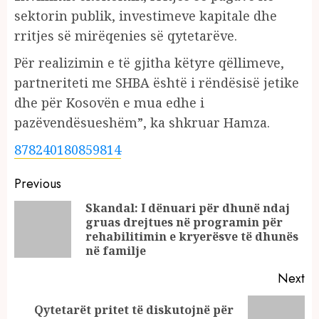
sektorin publik, investimeve kapitale dhe
rritjes së mirëqenies së qytetarëve.
Për realizimin e të gjitha këtyre qëllimeve,
partneriteti me SHBA është i rëndësisë jetike
dhe për Kosovën e mua edhe i
pazëvendësueshëm”, ka shkruar Hamza.
878240180859814
Continue
Previous
Reading
Skandal: I dënuari për dhunë ndaj
gruas drejtues në programin për
Pr
rehabilitimin e kryerësve të dhunës
po
në familje
Next
Qytetarët pritet të diskutojnë për