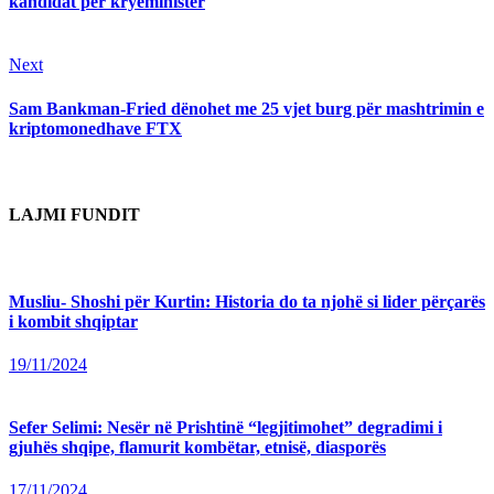
kandidat për kryeministër
Next
Next
post:
Sam Bankman-Fried dënohet me 25 vjet burg për mashtrimin e
kriptomonedhave FTX
LAJMI FUNDIT
Musliu- Shoshi për Kurtin: Historia do ta njohë si lider përçarës
i kombit shqiptar
19/11/2024
Sefer Selimi: Nesër në Prishtinë “legjitimohet” degradimi i
gjuhës shqipe, flamurit kombëtar, etnisë, diasporës
17/11/2024