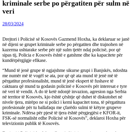
kriminale serbe po përgatiten për sulm në
veri
28/03/2024
Drejtori i Policisë së Kosovës Gazmend Hoxha, ka deklaruar se janë
në dijeni se grupet kriminale serbe po përgatiten dhe trajnohen në
kazerma ushtarake serbe për një sulm tjetër ndaj policisë, por që
sipas tij, Policia e Kosovës është e gatshme dhe ka kapacitete për
kundërpërgjigje efikase.
“Mund të jenë grupe të ngjajshme sikurse grupi i Banjskës, ndoshta
me numër më të vogël se ata, por që që ata mund të jenë më të
përgatitur profesionalisht, mund të jenë ekspert të fushave të
caktuara që mund ta godasin policinë e Kosovës për interesat e tyre
në veri të vendit. A do të ketë ndonjë invazion, agresion nga Serbia
në territor të Kosovës, kjo është çështje që duhet të diskutohet në
nivele tjera, mirëpo ne si polici i kemi kapacitet tona, të përgatitura
profesionale për tu ballafaqu me çfarëdo sulmi të këtyre grupeve
kriminale. Ndërsa për pjesë të tjera është përgjegjësi e KFOR-it,
FSK-së normalisht edhe Policisë së Kosovës”, deklaroi Hoxha për
televizionin publik të Kosovës.