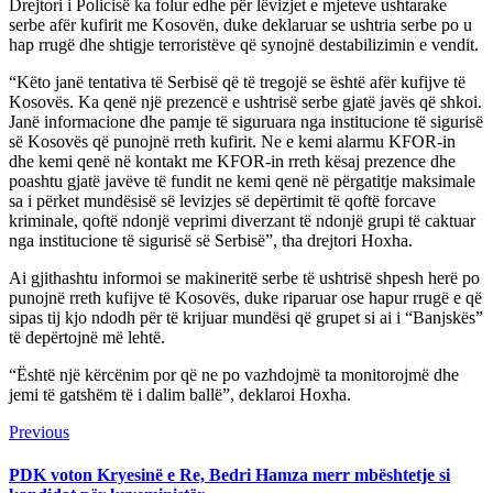
Drejtori i Policisë ka folur edhe për lëvizjet e mjeteve ushtarake
serbe afër kufirit me Kosovën, duke deklaruar se ushtria serbe po u
hap rrugë dhe shtigje terroristëve që synojnë destabilizimin e vendit.
“Këto janë tentativa të Serbisë që të tregojë se është afër kufijve të
Kosovës. Ka qenë një prezencë e ushtrisë serbe gjatë javës që shkoi.
Janë informacione dhe pamje të siguruara nga institucione të sigurisë
së Kosovës që punojnë rreth kufirit. Ne e kemi alarmu KFOR-in
dhe kemi qenë në kontakt me KFOR-in rreth kësaj prezence dhe
poashtu gjatë javëve të fundit ne kemi qenë në përgatitje maksimale
sa i përket mundësisë së levizjes së depërtimit të qoftë forcave
kriminale, qoftë ndonjë veprimi diverzant të ndonjë grupi të caktuar
nga institucione të sigurisë së Serbisë”, tha drejtori Hoxha.
Ai gjithashtu informoi se makineritë serbe të ushtrisë shpesh herë po
punojnë rreth kufijve të Kosovës, duke riparuar ose hapur rrugë e që
sipas tij kjo ndodh për të krijuar mundësi që grupet si ai i “Banjskës”
të depërtojnë më lehtë.
“Është një kërcënim por që ne po vazhdojmë ta monitorojmë dhe
jemi të gatshëm të i dalim ballë”, deklaroi Hoxha.
Continue
Previous
Previous
post:
Reading
PDK voton Kryesinë e Re, Bedri Hamza merr mbështetje si