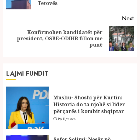
po
Tetovës
Next
Konfirmohen kandidatët për
Next
president, OSBE-ODIHR fillon me
post:
punë
LAJMI FUNDIT
Musliu- Shoshi për Kurtin:
Historia do ta njohë si lider
përçarës i kombit shqiptar
19/11/2024
Sefer Selimi: Nesër në