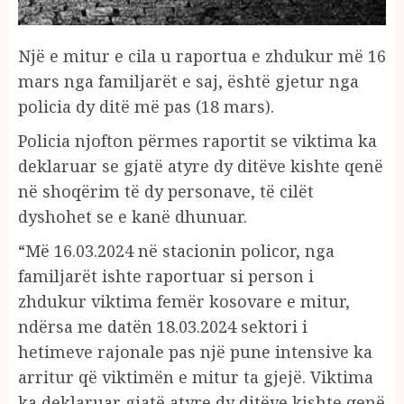
Një e mitur e cila u raportua e zhdukur më 16
mars nga familjarët e saj, është gjetur nga
policia dy ditë më pas (18 mars).
Policia njofton përmes raportit se viktima ka
deklaruar se gjatë atyre dy ditëve kishte qenë
në shoqërim të dy personave, të cilët
dyshohet se e kanë dhunuar.
“Më 16.03.2024 në stacionin policor, nga
familjarët ishte raportuar si person i
zhdukur viktima femër kosovare e mitur,
ndërsa me datën 18.03.2024 sektori i
hetimeve rajonale pas një pune intensive ka
arritur që viktimën e mitur ta gjejë. Viktima
ka deklaruar gjatë atyre dy ditëve kishte qenë