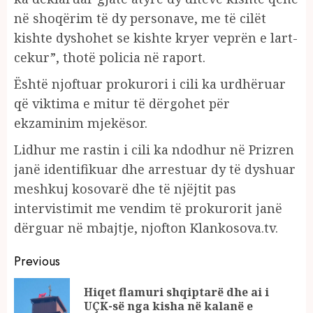
në shoqërim të dy personave, me të cilët
kishte dyshohet se kishte kryer veprën e lart-
cekur”, thotë policia në raport.
Është njoftuar prokurori i cili ka urdhëruar
që viktima e mitur të dërgohet për
ekzaminim mjekësor.
Lidhur me rastin i cili ka ndodhur në Prizren
janë identifikuar dhe arrestuar dy të dyshuar
meshkuj kosovarë dhe të njëjtit pas
intervistimit me vendim të prokurorit janë
dërguar në mbajtje, njofton Klankosova.tv.
Continue
Previous
Reading
Hiqet flamuri shqiptarë dhe ai i
Pr
UÇK-së nga kisha në kalanë e