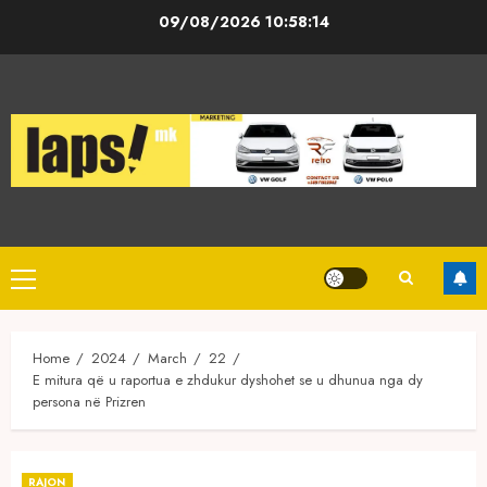
Skip
09/08/2026
10:58:14
to
content
Primary
Menu
Home
2024
March
22
E mitura që u raportua e zhdukur dyshohet se u dhunua nga dy
persona në Prizren
RAJON