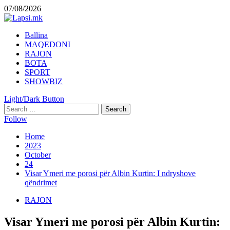
Skip
07/08/2026
to
content
Primary
Ballina
Menu
MAQEDONI
RAJON
BOTA
SPORT
SHOWBIZ
Light/Dark Button
Search
for:
Follow
Home
2023
October
24
Visar Ymeri me porosi për Albin Kurtin: I ndryshove
qëndrimet
RAJON
Visar Ymeri me porosi për Albin Kurtin: