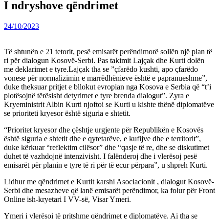
I ndryshove qëndrimet
24/10/2023
Të shtunën e 21 tetorit, pesë emisarët perëndimorë sollën një plan të
ri për dialogun Kosovë-Serbi. Pas takimit Lajçak dhe Kurti dolën
me deklarimet e tyre.Lajçak tha se ”çfarëdo kushti, apo çfarëdo
vonese për normalizimin e marrëdhënieve është e papranueshme”,
duke theksuar pritjet e bllokut evropian nga Kosova e Serbia që “t’i
plotësojnë tërësisht detyrimet e tyre brenda dialogut”. Zyra e
Kryeministrit Albin Kurti njoftoi se Kurti u kishte thënë diplomatëve
se prioriteti kryesor është siguria e shtetit.
“Prioritet kryesor dhe çështje urgjente për Republikën e Kosovës
është siguria e shtetit dhe e qytetarëve, e kufijve dhe e territorit”,
duke kërkuar “reflektim cilësor” dhe “qasje të re, dhe se diskutimet
duhet të vazhdojnë intenzivisht. I falënderoj dhe i vlerësoj pesë
emisarët për planin e tyre të ri për të ecur përpara”, u shpreh Kurti.
Lidhur me qëndrimet e Kurtit karshi Asociacionit , dialogut Kosovë-
Serbi dhe mesazheve që lanë emisarët perëndimor, ka folur për Front
Online ish-kryetari I VV-së, Visar Ymeri.
Ymeri i vlerësoi të pritshme qëndrimet e diplomatëve. Ai tha se