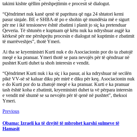
takimi kishte qëllim përshpejtimin e procesit së dialogut.
“Qëndrimet nuk kanë qenë të papritura që nga 24 shtatori kemi
pasur sinjale. BE e SHBA-të po e shohin që mundësia më e sigurt
për me i ikë tensioneve është zbatimi i planit jo siç ka pretenduar
Qeveria. Të shtunën e kuptuam që këtu nuk ka ndryshuar asgjë ka
kërkesë për me përshpejtu procesin e dialogut në kuptimin e zbatimit
të marrëveshjes”, thotë Ymeri.
Ai tha se kryeministri Kurti nuk e do Asociacionin por do ta zbatojë
meqë e ka pranuar. Ymeri thotë se para nevojës për të qëndruar në
pushtet Kurti duhet ta shoh interesin e vendit.
“Qëndrimet Kurti nuk i ka siç i ka pasur, ai ka ndryshuar në secilën
pikë VV-së së kaluar diku për mirë e diku për keq. Asociacionin nuk
e do Kurti por do ta zbatojë meqë e ka pranuar. Kurti e ka pranuar
tash është koha e zbatimit, kryeministri duhet ta vë përpara interesin
e vendit më shumë se sa nevojën për të qenë në pushtet”, theksoi
Ymeri.
Continue
Previous
Previous
post:
Reading
Obama: Izraeli ka të drejtë të mbrohet karshi sulmeve të
Hamasit