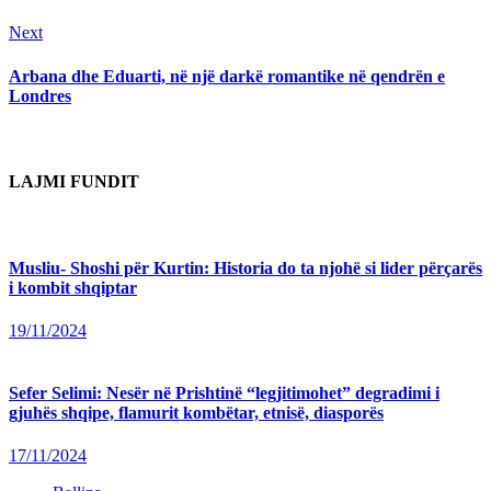
Next
Next
post:
Arbana dhe Eduarti, në një darkë romantike në qendrën e
Londres
LAJMI FUNDIT
Musliu- Shoshi për Kurtin: Historia do ta njohë si lider përçarës
i kombit shqiptar
19/11/2024
Sefer Selimi: Nesër në Prishtinë “legjitimohet” degradimi i
gjuhës shqipe, flamurit kombëtar, etnisë, diasporës
17/11/2024