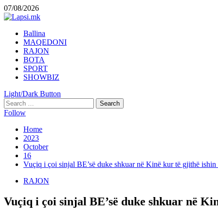
Skip
07/08/2026
to
content
Primary
Ballina
Menu
MAQEDONI
RAJON
BOTA
SPORT
SHOWBIZ
Light/Dark Button
Search
for:
Follow
Home
2023
October
16
Vuçiq i çoi sinjal BE’së duke shkuar në Kinë kur të gjithë ishin
RAJON
Vuçiq i çoi sinjal BE’së duke shkuar në Kin