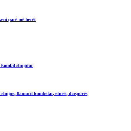
 keni parë më herët
i kombit shqiptar
 shqipe, flamurit kombëtar, etnisë, diasporës