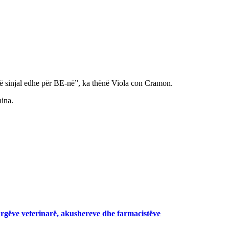
Një sinjal edhe për BE-në”, ka thënë Viola con Cramon.
ina.
urgëve veterinarë, akushereve dhe farmacistëve