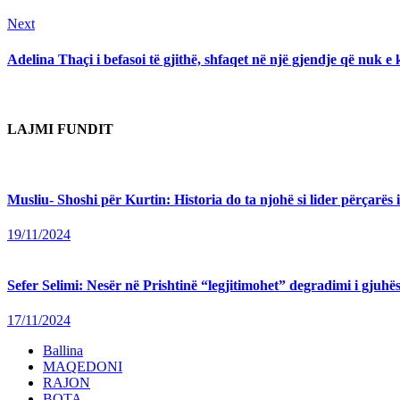
Next
Next
post:
Adelina Thaçi i befasoi të gjithë, shfaqet në një gjendje që nuk e
LAJMI FUNDIT
Musliu- Shoshi për Kurtin: Historia do ta njohë si lider përçarës 
19/11/2024
Sefer Selimi: Nesër në Prishtinë “legjitimohet” degradimi i gjuhës
17/11/2024
Ballina
MAQEDONI
RAJON
BOTA