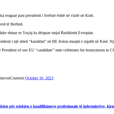
 reaguar pasi presidenti i Serbisë është në vizitë në Kinë.
sit të Berlinit.
, duke shtuar se Vuçiq ka dërguar sinjal Bashkimit Evropian.
esidenti i një shteti “kandidat” në BE feston muajin e mjaltit në Kinë. 
 President of one EU “candidate” state celebrates his honeymoon in Ch
lavonCramon)
October 16, 2023
en për njohjen e kualifikimeve profesionale të infermierëve, kir