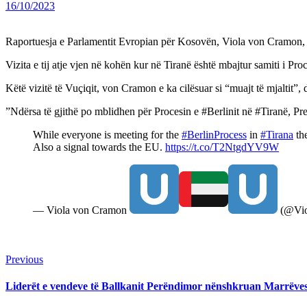
16/10/2023
Raportuesja e Parlamentit Evropian për Kosovën, Viola von Cramon, ka
Vizita e tij atje vjen në kohën kur në Tiranë është mbajtur samiti i Proce
Këtë vizitë të Vuçiqit, von Cramon e ka cilësuar si “muajt të mjaltit”
”Ndërsa të gjithë po mblidhen për Procesin e #Berlinit në #Tiranë, Pr
While everyone is meeting for the
#BerlinProcess
in
#Tirana
the
Also a signal towards the EU.
https://t.co/T2NtgdYV9W
— Viola von Cramon
(@Vio
Continue
Previous
Previous
post:
Reading
Liderët e vendeve të Ballkanit Perëndimor nënshkruan Marrëveshj