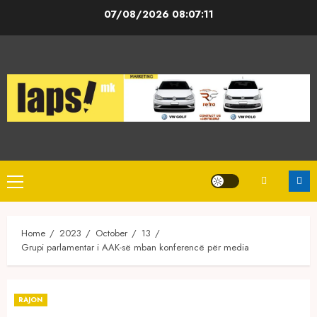
Skip
07/08/2026
08:07:11
to
content
Primary
Menu
Home
2023
October
13
Grupi parlamentar i AAK-së mban konferencë për media
RAJON