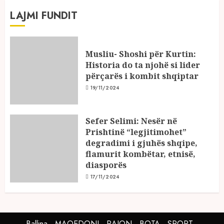
LAJMI FUNDIT
Musliu- Shoshi për Kurtin:
Historia do ta njohë si lider
përçarës i kombit shqiptar
19/11/2024
Sefer Selimi: Nesër në
Prishtinë “legjitimohet”
degradimi i gjuhës shqipe,
flamurit kombëtar, etnisë,
diasporës
17/11/2024
Ballina
MAQEDONI
RAJON
BOTA
SPORT