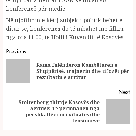
konferencë për medie.
Në njoftimin e këtij subjekti politik bëhet e
ditur se, konferenca do të mbahet me fillim
nga ora 11:00, te Holli i Kuvendit të Kosovës
Continue
Previous
Reading
Rama falënderon Kombëtaren e
Pr
Shqipërisë, trajnerin dhe tifozët për
po
rezultatin e arritur
Next
Stoltenberg thirrje Kosovës dhe
Serbisë: Të përmbahen nga
Next
përshkallëzimi i situatës dhe
post:
tensioneve