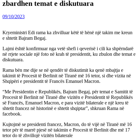
zbardhen temat e diskutuara
09/10/2023
Kryeministri Edi rama ka zhvilluar këtë të hënë një takim me kreun
e shtetit Bajram Begaj.
Lajmi është konfirmuar nga vetë shefi i qeverisë i cili ka shpërndarë
në rrjete sociale një foto në krah të presidentit, ku zbulon dhe temat e
diskutuara.
Rama bën me dije se në qendër të diskutimit ka qenë mbajtja e
takimit të Procesit të Berlinit në Tiranë më 16 tetor, si dhe vizita në
Shqipëri e presidentit të Francës Emanuel Macron.
“Me Presidentin e Republikës, Bajram Begaj, për temat e Samitit të
Procesit të Berlinit në Tiranë dhe vizitën e Presidentit të Republikës
së Francës, Emanuel Macron, e para vizitë bilaterale e një kreu të
shtetit francez në historinë e shtetit shqiptar”, shkruan Rama në
facebook.
Kujtojmë se presidenti francez, Macron, do të vijë në Tiranë më 16
tetor për të marrë pjesë në takimin e Procesit të Berlinit dhe më 17
tetor do të zhvillojë vizitën bilaterale