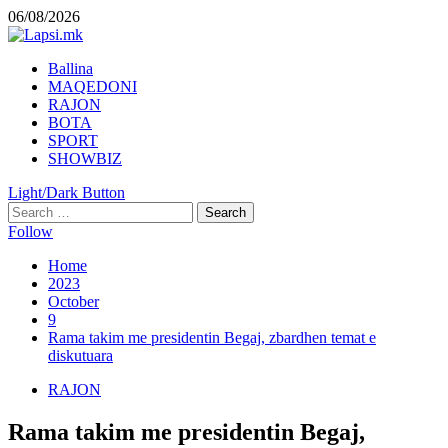
Skip
06/08/2026
to
content
Primary
Ballina
Menu
MAQEDONI
RAJON
BOTA
SPORT
SHOWBIZ
Light/Dark Button
Search
for:
Follow
Home
2023
October
9
Rama takim me presidentin Begaj, zbardhen temat e
diskutuara
RAJON
Rama takim me presidentin Begaj,