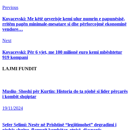
Continue
Previous
Previous
post:
Reading
Kovaçevski: Me këtë qeverisje kemi ulur numrin e papunësisë,
rritëm pagën minimale-mesatare si dhe përforcojmë ekonominë
vendore…
Next
Next
post:
Kovaçevski: Për 6 vjet, me 100 milionë euro kemi mbështetur
919 kompani
LAJMI FUNDIT
Musliu- Shoshi për Kurtin: Historia do ta njohë si lider përçarës
i kombit shqiptar
19/11/2024
Sefer Selimi: Nesër në Prishtinë “legjitimohet” degradimi i
gjuhës shqipe, flamurit kombëtar, etnisë, diasporës