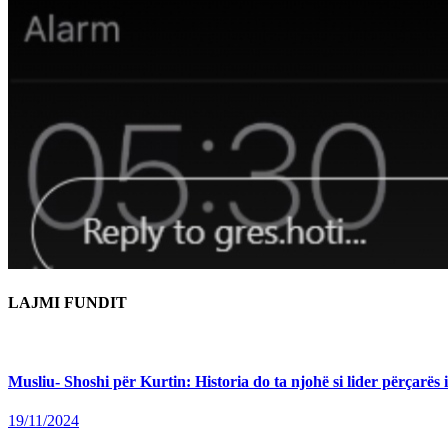
LAJMI FUNDIT
Musliu- Shoshi për Kurtin: Historia do ta njohë si lider përçarës 
19/11/2024