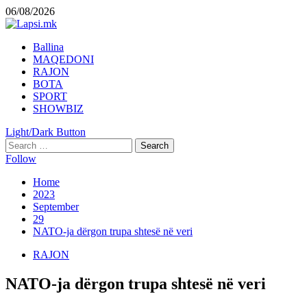
Skip
06/08/2026
to
content
Primary
Ballina
Menu
MAQEDONI
RAJON
BOTA
SPORT
SHOWBIZ
Light/Dark Button
Search
for:
Follow
Home
2023
September
29
NATO-ja dërgon trupa shtesë në veri
RAJON
NATO-ja dërgon trupa shtesë në veri