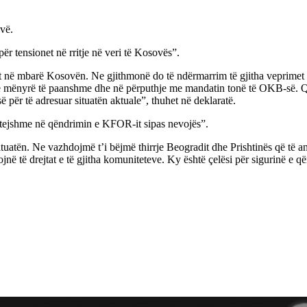
ovë.
për tensionet në rritje në veri të Kosovës”.
mbarë Kosovën. Ne gjithmonë do të ndërmarrim të gjitha veprimet e nev
të në mënyrë të paanshme dhe në përputhje me mandatin tonë të OKB-së.
ë për të adresuar situatën aktuale”, thuhet në deklaratë.
ëtejshme në qëndrimin e KFOR-it sipas nevojës”.
 situatën. Ne vazhdojmë t’i bëjmë thirrje Beogradit dhe Prishtinës që t
tojnë të drejtat e të gjitha komuniteteve. Ky është çelësi për sigurinë e