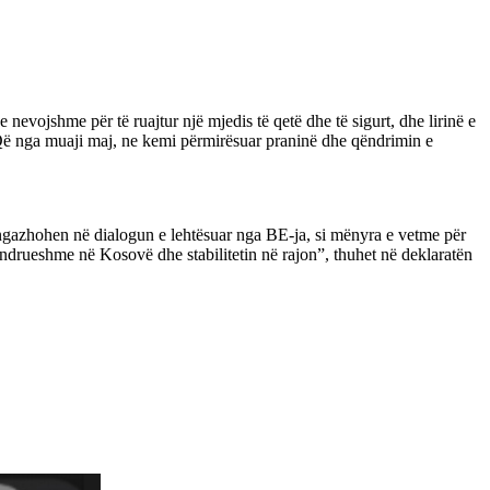
ojshme për të ruajtur një mjedis të qetë dhe të sigurt, dhe lirinë e
 Që nga muaji maj, ne kemi përmirësuar praninë dhe qëndrimin e
ë angazhohen në dialogun e lehtësuar nga BE-ja, si mënyra e vetme për
 qëndrueshme në Kosovë dhe stabilitetin në rajon”, thuhet në deklaratën