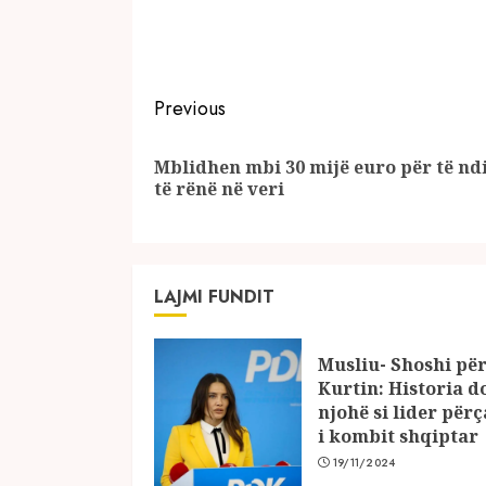
Continue
Previous
Reading
Mblidhen mbi 30 mijë euro për të nd
të rënë në veri
LAJMI FUNDIT
Musliu- Shoshi pë
Kurtin: Historia d
njohë si lider për
i kombit shqiptar
19/11/2024