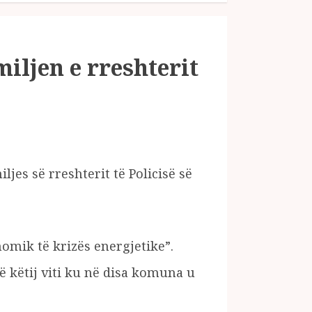
iljen e rreshterit
es së rreshterit të Policisë së
omik të krizës energjetike”.
 këtij viti ku në disa komuna u