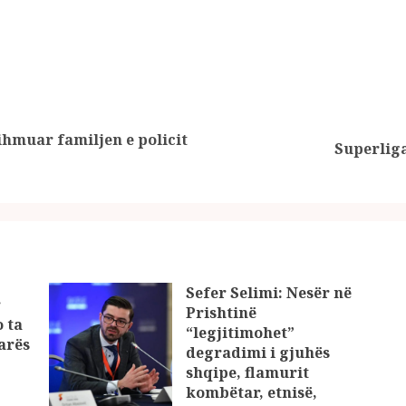
ihmuar familjen e policit
Previous
Next
Superliga
post:
post:
Sefer Selimi: Nesër në
r
Prishtinë
o ta
“legjitimohet”
çarës
degradimi i gjuhës
shqipe, flamurit
kombëtar, etnisë,