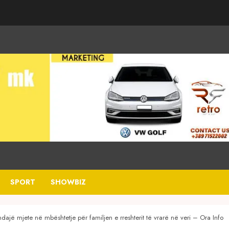
SPORT
SHOWBIZ
dajë mjete në mbështetje për familjen e rreshterit të vrarë në veri – Ora Info