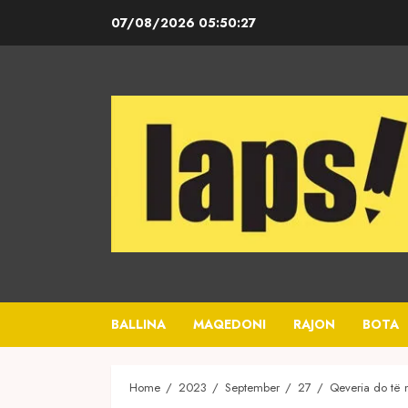
Skip
07/08/2026
05:50:27
to
content
BALLINA
MAQEDONI
RAJON
BOTA
Home
2023
September
27
Qeveria do të n