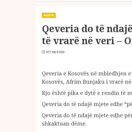
RAJON
Qeveria do të ndajë
të vrarë në veri – O
27/09/2023
Qeveria e Kosovës në mbledhjen e s
Kosovës, Afrim Bunjaku i vrarë në 
Kjo është pika e dytë e rendin të 
Qeveria do të ndajë mjete edhe “p
Qeveria do të ndajë mjete edhe pë
shkaktuan dëme.