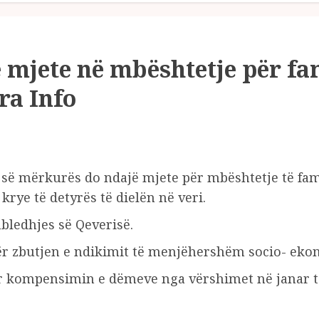
 mjete në mbështetje për fam
ra Info
ë mërkurës do ndajë mjete për mbështetje të familj
krye të detyrës të dielën në veri.
mbledhjes së Qeverisë.
ër zbutjen e ndikimit të menjëhershëm socio- ekon
r kompensimin e dëmeve nga vërshimet në janar të