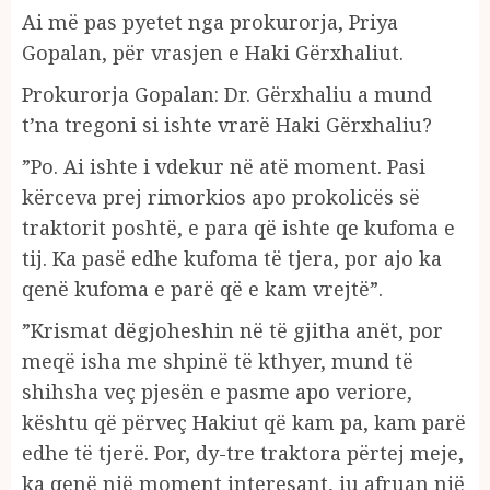
Ai më pas pyetet nga prokurorja, Priya
Gopalan, për vrasjen e Haki Gërxhaliut.
Prokurorja Gopalan: Dr. Gërxhaliu a mund
t’na tregoni si ishte vrarë Haki Gërxhaliu?
”Po. Ai ishte i vdekur në atë moment. Pasi
kërceva prej rimorkios apo prokolicës së
traktorit poshtë, e para që ishte qe kufoma e
tij. Ka pasë edhe kufoma të tjera, por ajo ka
qenë kufoma e parë që e kam vrejtë”.
”Krismat dëgjoheshin në të gjitha anët, por
meqë isha me shpinë të kthyer, mund të
shihsha veç pjesën e pasme apo veriore,
kështu që përveç Hakiut që kam pa, kam parë
edhe të tjerë. Por, dy-tre traktora përtej meje,
ka qenë një moment interesant, iu afruan një