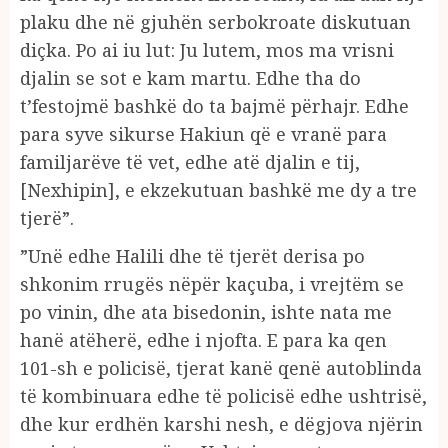
plaku dhe në gjuhën serbokroate diskutuan
diçka. Po ai iu lut: Ju lutem, mos ma vrisni
djalin se sot e kam martu. Edhe tha do
t’festojmë bashkë do ta bajmë përhajr. Edhe
para syve sikurse Hakiun që e vranë para
familjarëve të vet, edhe atë djalin e tij,
[Nexhipin], e ekzekutuan bashkë me dy a tre
tjerë”.
”Unë edhe Halili dhe të tjerët derisa po
shkonim rrugës nëpër kaçuba, i vrejtëm se
po vinin, dhe ata bisedonin, ishte nata me
hanë atëherë, edhe i njofta. E para ka qen
101-sh e policisë, tjerat kanë qenë autoblinda
të kombinuara edhe të policisë edhe ushtrisë,
dhe kur erdhën karshi nesh, e dëgjova njërin