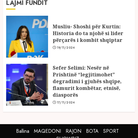
LAJMI FUNDIT
Musliu- Shoshi për Kurtin:
Historia do ta njohë si lider
përçarës i kombit shqiptar
19/11/2024
Sefer Selimi: Nesër në
Prishtinë “legjitimohet”
degradimi i gjuhës shqipe,
flamurit kombëtar, etnisë,
diasporës
17/11/2024
Ballina
MAQEDONI
RAJON
BOTA
SPORT