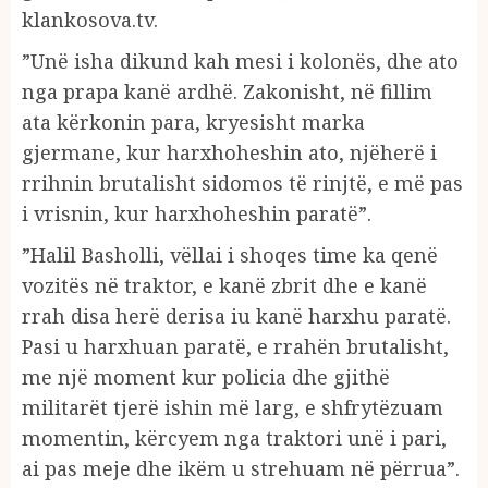
klankosova.tv.
”Unë isha dikund kah mesi i kolonës, dhe ato
nga prapa kanë ardhë. Zakonisht, në fillim
ata kërkonin para, kryesisht marka
gjermane, kur harxhoheshin ato, njëherë i
rrihnin brutalisht sidomos të rinjtë, e më pas
i vrisnin, kur harxhoheshin paratë”.
”Halil Basholli, vëllai i shoqes time ka qenë
vozitës në traktor, e kanë zbrit dhe e kanë
rrah disa herë derisa iu kanë harxhu paratë.
Pasi u harxhuan paratë, e rrahën brutalisht,
me një moment kur policia dhe gjithë
militarët tjerë ishin më larg, e shfrytëzuam
momentin, kërcyem nga traktori unë i pari,
ai pas meje dhe ikëm u strehuam në përrua”.