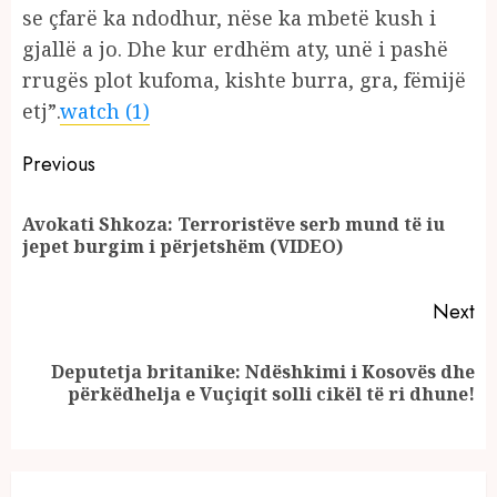
se çfarë ka ndodhur, nëse ka mbetë kush i
gjallë a jo. Dhe kur erdhëm aty, unë i pashë
rrugës plot kufoma, kishte burra, gra, fëmijë
etj”.
watch (1)
Continue
Previous
Reading
Avokati Shkoza: Terroristëve serb mund të iu
Pr
jepet burgim i përjetshëm (VIDEO)
po
Next
Deputetja britanike: Ndëshkimi i Kosovës dhe
Next
përkëdhelja e Vuçiqit solli cikël të ri dhune!
post: