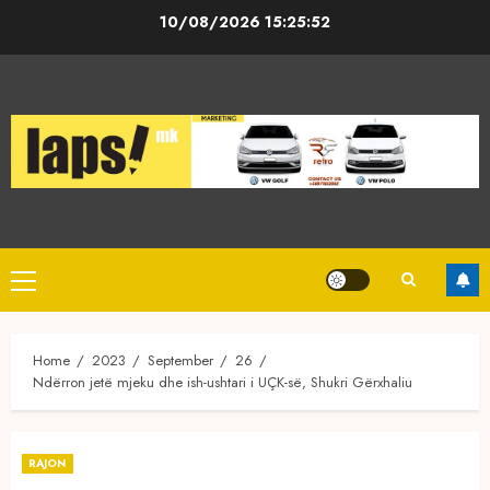
Skip
10/08/2026
15:25:53
to
content
Primary
Menu
Home
2023
September
26
Ndërron jetë mjeku dhe ish-ushtari i UÇK-së, Shukri Gërxhaliu
RAJON