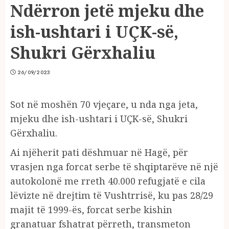
Ndërron jetë mjeku dhe
ish-ushtari i UÇK-së,
Shukri Gërxhaliu
26/09/2023
Sot në moshën 70 vjeçare, u nda nga jeta,
mjeku dhe ish-ushtari i UÇK-së, Shukri
Gërxhaliu.
Ai njëherit pati dëshmuar në Hagë, për
vrasjen nga forcat serbe të shqiptarëve në një
autokolonë me rreth 40.000 refugjatë e cila
lëvizte në drejtim të Vushtrrisë, ku pas 28/29
majit të 1999-ës, forcat serbe kishin
granatuar fshatrat përreth, transmeton