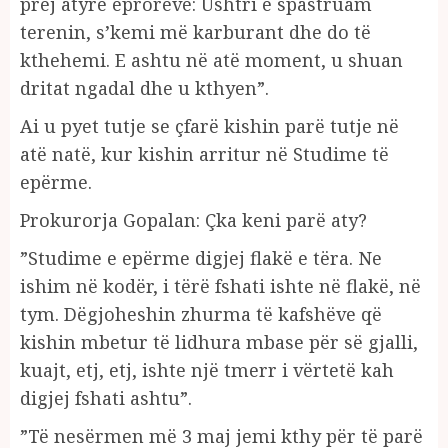
prej atyre eprorëve: Ushtri e spastruam
terenin, s’kemi më karburant dhe do të
kthehemi. E ashtu në atë moment, u shuan
dritat ngadal dhe u kthyen”.
Ai u pyet tutje se çfarë kishin parë tutje në
atë natë, kur kishin arritur në Studime të
epërme.
Prokurorja Gopalan: Çka keni parë aty?
”Studime e epërme digjej flakë e tëra. Ne
ishim në kodër, i tërë fshati ishte në flakë, në
tym. Dëgjoheshin zhurma të kafshëve që
kishin mbetur të lidhura mbase për së gjalli,
kuajt, etj, etj, ishte një tmerr i vërtetë kah
digjej fshati ashtu”.
”Të nesërmen më 3 maj jemi kthy për të parë