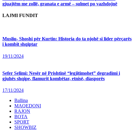
gjuajtëm me zollë, granata e armë – sulmet po vazhdojnë
LAJMI FUNDIT
Musliu- Shoshi për Kurtin: Historia do ta njohë si lider përçarës
i kombit shqiptar
19/11/2024
Sefer Selimi: Nesër në Prishtinë “legjitimohet” degradimi i
gjuhës shqipe, flamurit kombëtar, etnisë, diasporës
17/11/2024
Ballina
MAQEDONI
RAJON
BOTA
SPORT
SHOWBIZ