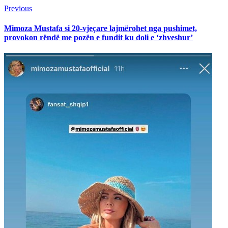
Continue
Previous
Previous
post:
Reading
Mimoza Mustafa si 20-vjeçare lajmërohet nga pushimet,
provokon rëndë me pozën e fundit ku doli e ‘zhveshur’