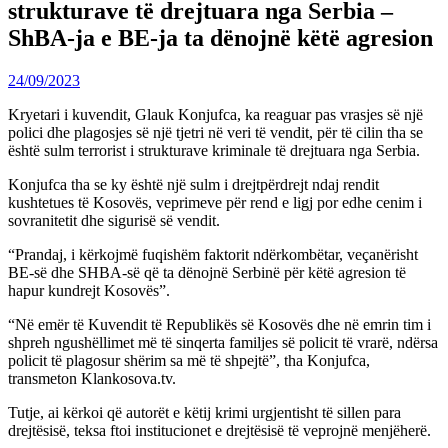
strukturave të drejtuara nga Serbia –
ShBA-ja e BE-ja ta dënojnë këtë agresion
24/09/2023
Kryetari i kuvendit, Glauk Konjufca, ka reaguar pas vrasjes së një
polici dhe plagosjes së një tjetri në veri të vendit, për të cilin tha se
është sulm terrorist i strukturave kriminale të drejtuara nga Serbia.
Konjufca tha se ky është një sulm i drejtpërdrejt ndaj rendit
kushtetues të Kosovës, veprimeve për rend e ligj por edhe cenim i
sovranitetit dhe sigurisë së vendit.
“Prandaj, i kërkojmë fuqishëm faktorit ndërkombëtar, veçanërisht
BE-së dhe SHBA-së që ta dënojnë Serbinë për këtë agresion të
hapur kundrejt Kosovës”.
“Në emër të Kuvendit të Republikës së Kosovës dhe në emrin tim i
shpreh ngushëllimet më të sinqerta familjes së policit të vrarë, ndërsa
policit të plagosur shërim sa më të shpejtë”, tha Konjufca,
transmeton Klankosova.tv.
Tutje, ai kërkoi që autorët e këtij krimi urgjentisht të sillen para
drejtësisë, teksa ftoi institucionet e drejtësisë të veprojnë menjëherë.